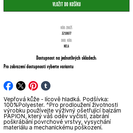
KÓD ZBOŽÍ:
3210077
DOD. KÓD:
NELA
Dostupnost na jednotlivých skladech:
Pro zobrazení dostupnosti vyberte variantu
facebook
twitter
pinterest
tumblr
Vepřová kůže - lícově hladká. Podšívka:
100%Polyester. ^Pro prodloužení životnosti
výrobku používejte výživný ošetřující balzám
PAPION, který váš oděv vyčistí, zabrání
poškrábání povrchové vrstvy, vysychání
materiálu a mechanickému poškození.