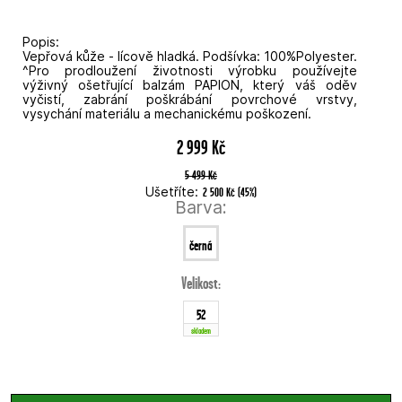
Popis:
Vepřová kůže - lícově hladká. Podšívka: 100%Polyester.
^Pro prodloužení životnosti výrobku používejte
výživný ošetřující balzám PAPION, který váš oděv
vyčistí, zabrání poškrábání povrchové vrstvy,
vysychání materiálu a mechanickému poškození.
2 999 Kč
5 499 Kč
Ušetříte:
2 500 Kč
(
45
%
)
Barva:
černá
Velikost:
52
skladem