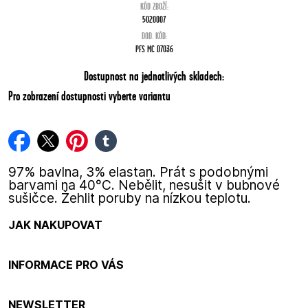
KÓD ZBOŽÍ:
5020007
DOD. KÓD:
PFS MC D7036
Dostupnost na jednotlivých skladech:
Pro zobrazení dostupnosti vyberte variantu
facebook
twitter
pinterest
tumblr
97% bavlna, 3% elastan. Prát s podobnými
barvami na 40°C. Nebělit, nesušit v bubnové
sušičce. Žehlit poruby na nízkou teplotu.
JAK NAKUPOVAT
INFORMACE PRO VÁS
NEWSLETTER