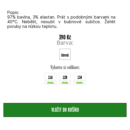
Popis:
97% bavlna, 3% elastan. Prát s podobnými barvami na
40°C. Nebělit, nesušit v bubnové sušičce. Žehlit
poruby na nízkou teplotu.
390 Kč
Barva:
černá
Vyberte si velikost:
116
128
134
skladem
skladem
skladem