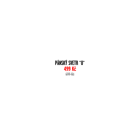
PÁNSKÝ SVETR "U"
499
Kč
699
Kč