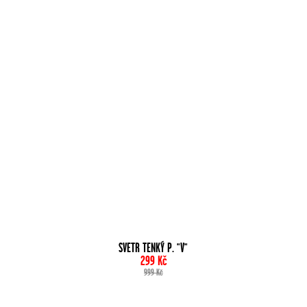
SVETR TENKÝ P. "V"
299
Kč
999
Kč