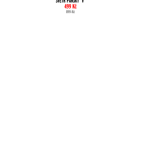
SVETR PÁNSKÝ "V"
499
Kč
899
Kč