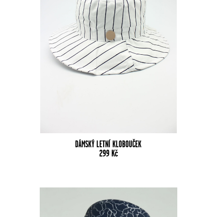
DÁMSKÝ LETNÍ KLOBOUČEK
299
Kč