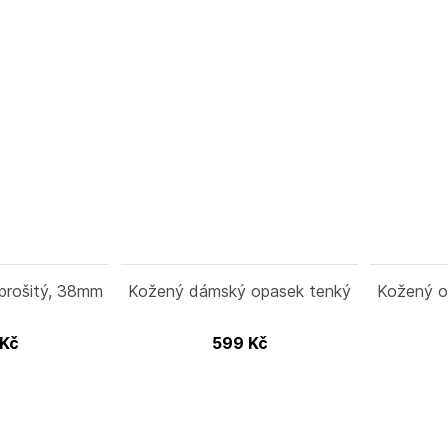
prošitý, 38mm
Kožený dámský opasek tenký
Kožený op
Kč
599
Kč