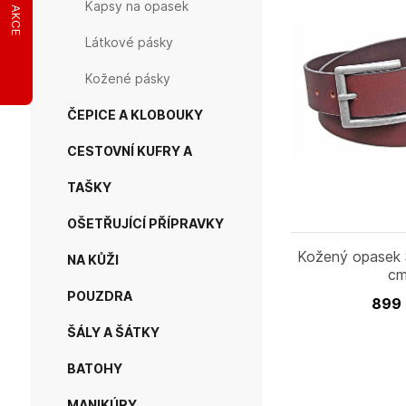
Kapsy na opasek
AKCE
Látkové pásky
Kožené pásky
ČEPICE A KLOBOUKY
CESTOVNÍ KUFRY A
TAŠKY
OŠETŘUJÍCÍ PŘÍPRAVKY
Kožený opasek 
NA KŮŽI
c
POUZDRA
899
ŠÁLY A ŠÁTKY
BATOHY
MANIKÚRY