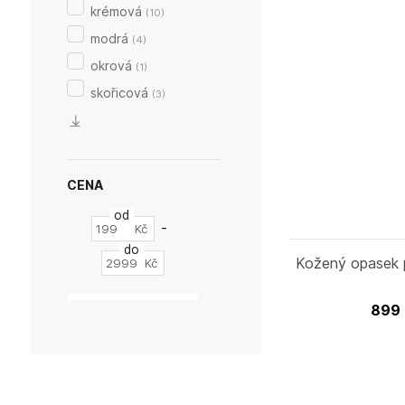
krémová
(
10
)
modrá
(
4
)
okrová
(
1
)
skořicová
(
3
)
CENA
od
-
Kč
do
Kožený opasek 
Kč
899