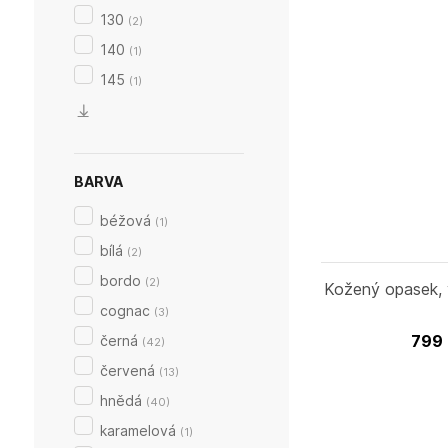
130
(
2
)
140
(
1
)
145
(
1
)
BARVA
béžová
(
1
)
bílá
(
2
)
bordo
(
2
)
Kožený opasek, 
cognac
(
3
)
799
černá
(
42
)
červená
(
13
)
hnědá
(
40
)
karamelová
(
1
)