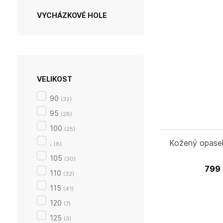
VYCHÁZKOVÉ HOLE
VELIKOST
90
(
32
)
95
(
28
)
100
(
25
)
Kožený opasek
.
(
8
)
105
(
30
)
799
110
(
32
)
115
(
41
)
120
(
7
)
125
(
3
)