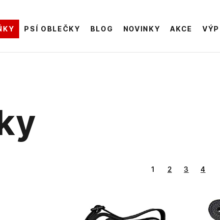
ŇKY
PSÍ OBLEČKY
BLOG
NOVINKY
AKCE
VÝP
sky
1
2
3
4