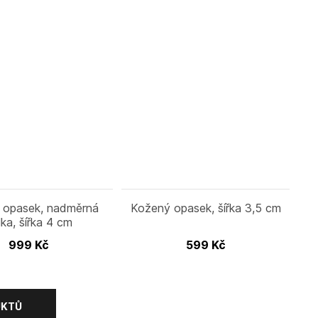
 opasek, nadměrná
Kožený opasek, šířka 3,5 cm
lka, šířka 4 cm
999
Kč
599
Kč
UKTŮ