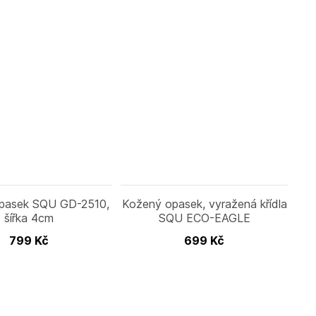
pasek SQU GD-2510,
Kožený opasek, vyražená křídla
šířka 4cm
SQU ECO-EAGLE
799
Kč
699
Kč