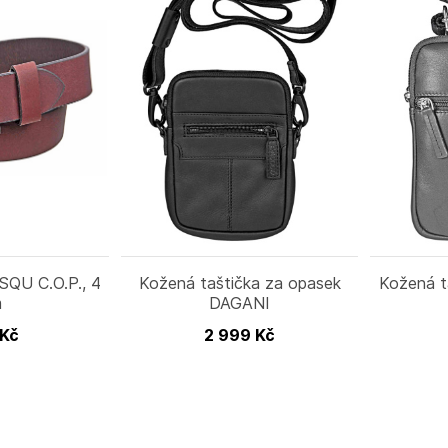
SQU C.O.P., 4
Kožená taštička za opasek
Kožená t
m
DAGANI
Kč
2 999
Kč