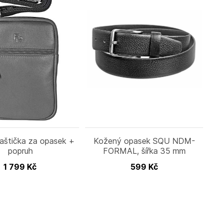
aštička za opasek +
Kožený opasek SQU NDM-
popruh
FORMAL, šířka 35 mm
1 799
Kč
599
Kč