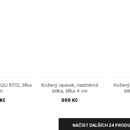
QU 8512, šířka
Kožený opasek, nadměrná
Kožený
cm
délka, šířka 4 cm
dé
Kč
999
Kč
NAČÍST DALŠÍCH 24 PROD