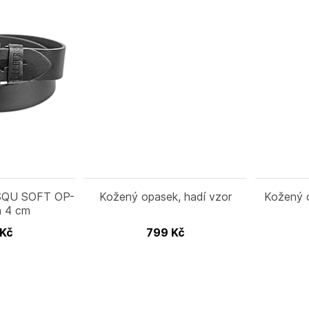
 SQU SOFT OP-
Kožený opasek, hadí vzor
Kožený o
a 4 cm
Kč
799
Kč