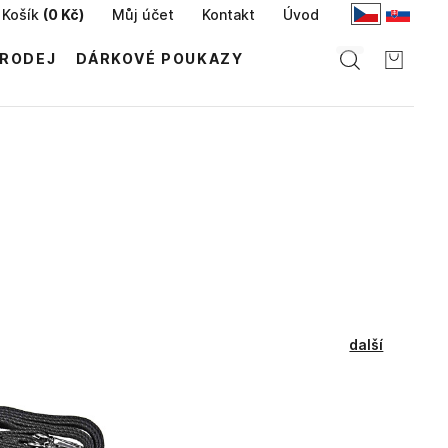
Košík
(
0 Kč
)
Můj účet
Kontakt
Úvod
RODEJ
DÁRKOVÉ POUKAZY
další