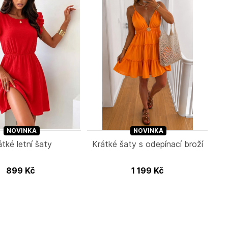
NOVINKA
NOVINKA
átké letní šaty
Krátké šaty s odepínací broží
899
Kč
1 199
Kč