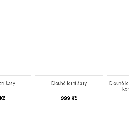
tní šaty
Dlouhé letní šaty
Dlouhé le
kor
Kč
999
Kč