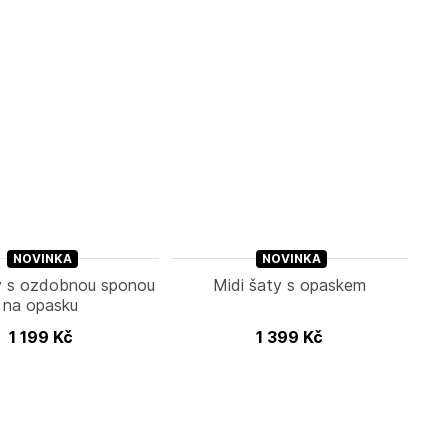
NOVINKA
NOVINKA
ty s ozdobnou sponou
Midi šaty s opaskem
na opasku
1 199
Kč
1 399
Kč