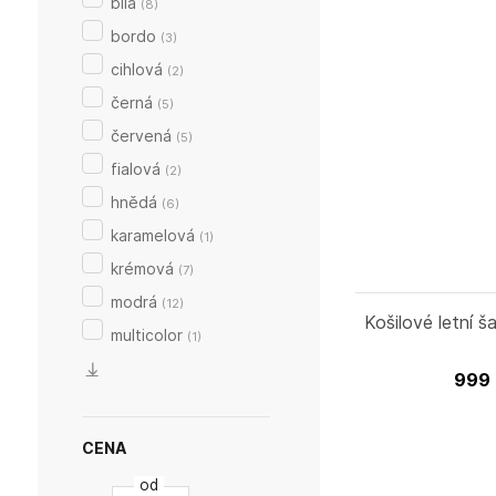
bílá
(
8
)
bordo
(
3
)
cihlová
(
2
)
černá
(
5
)
červená
(
5
)
fialová
(
2
)
hnědá
(
6
)
karamelová
(
1
)
krémová
(
7
)
modrá
(
12
)
Košilové letní 
multicolor
(
1
)
999
CENA
od