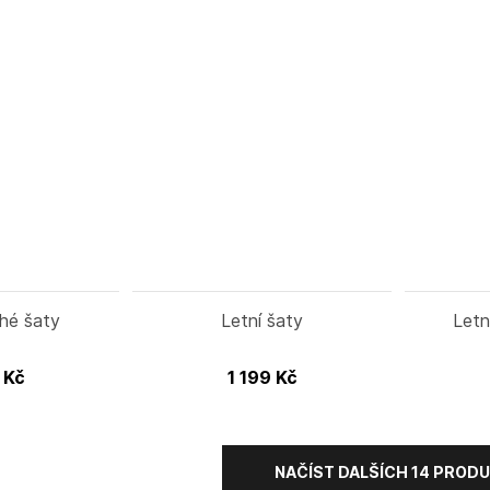
uhé šaty
Letní šaty
Letn
9
Kč
1 199
Kč
NAČÍST DALŠÍCH 14 PROD