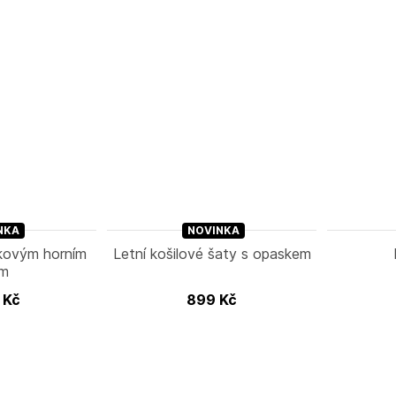
NKA
NOVINKA
čkovým horním
Letní košilové šaty s opaskem
em
9
Kč
899
Kč