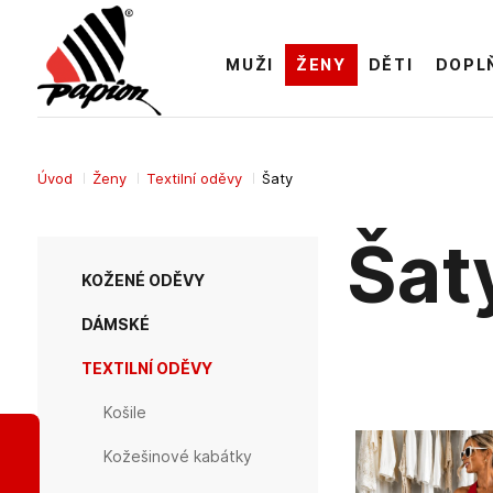
MUŽI
ŽENY
DĚTI
DOPL
Úvod
Ženy
Textilní oděvy
Šaty
Šat
KOŽENÉ ODĚVY
DÁMSKÉ
TEXTILNÍ ODĚVY
Košile
Kožešinové kabátky