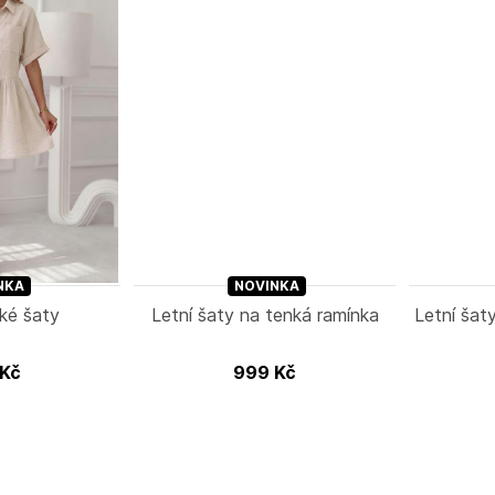
NKA
NOVINKA
tké šaty
Letní šaty na tenká ramínka
Letní ša
Kč
999
Kč