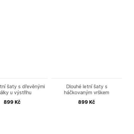
tní šaty s dřevěnými
Dlouhé letní šaty s
álky u výstřihu
háčkovaným vrškem
899
Kč
899
Kč