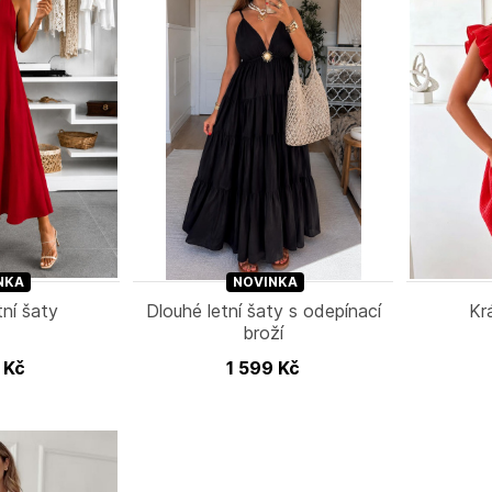
NKA
NOVINKA
tní šaty
Dlouhé letní šaty s odepínací
Kr
broží
9
Kč
1 599
Kč