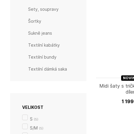
Sety, soupravy
Šortky
Sukně jeans
Textilní kabátky
Textilní bundy
Textilní dámká saka
NOVI
Midi šaty s tri
díl
1 19
VELIKOST
S
(
5
)
S/M
(
5
)