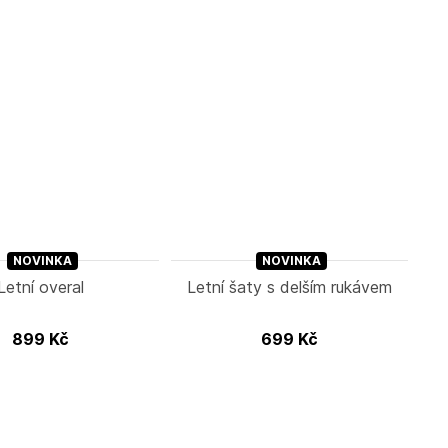
NOVINKA
NOVINKA
Letní overal
Letní šaty s delším rukávem
899
Kč
699
Kč