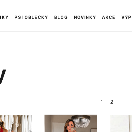
ŇKY
PSÍ OBLEČKY
BLOG
NOVINKY
AKCE
VÝP
y
1
2