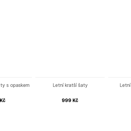
šaty s opaskem
Letní kratší šaty
Letn
Kč
999
Kč