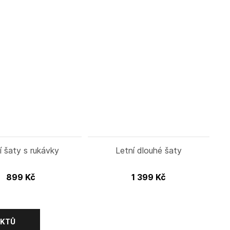
í šaty s rukávky
Letní dlouhé šaty
899
Kč
1 399
Kč
UKTŮ