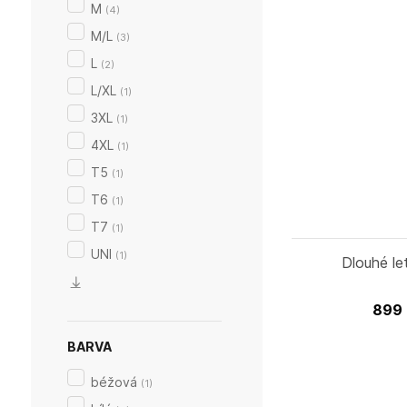
M
(
4
)
M/L
(
3
)
L
(
2
)
L/XL
(
1
)
3XL
(
1
)
4XL
(
1
)
T5
(
1
)
T6
(
1
)
T7
(
1
)
UNI
(
1
)
Dlouhé le
899
BARVA
béžová
(
1
)