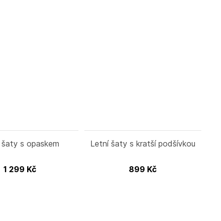
í šaty s opaskem
Letní šaty s kratší podšívkou
1 299
Kč
899
Kč