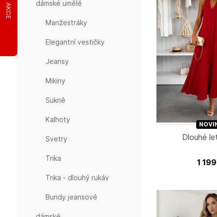
dámské umělé
AKCE
Manžestráky
Elegantní vestičky
Jeansy
Mikiny
Sukně
kalhoty
NOVI
Dlouhé le
Svetry
Trika
1 19
Trika - dlouhý rukáv
Bundy jeansové
dámské