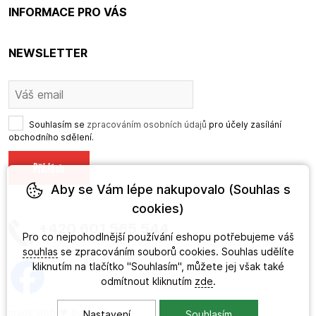
INFORMACE PRO VÁS
NEWSLETTER
Souhlasím se
zpracováním osobních údajů
pro účely zasílání
obchodního sdělení.
Aby se Vám lépe nakupovalo (Souhlas s
cookies)
+420 601 565 544
Pro co nejpohodlnější používání eshopu potřebujeme váš
souhlas
se zpracováním souborů cookies. Souhlas udělíte
kliknutím na tlačítko "Souhlasím", můžete jej však také
odmítnout kliknutím
zde
.
made with
❤
by
ineShop
Nastavení
Souhlasím