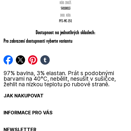
KÓD ZBOŽÍ:
5010013
DOD. KÓD:
PFS-MC-151
Dostupnost na jednotlivých skladech:
Pro zobrazení dostupnosti vyberte variantu
facebook
twitter
pinterest
tumblr
97% bavlna, 3% elastan. Prát s podobnými
barvami na 40°C, nebělit, nesušit v sušičce,
žehlit na nízkou teplotu po rubové straně.
JAK NAKUPOVAT
INFORMACE PRO VÁS
NEWSLETTER