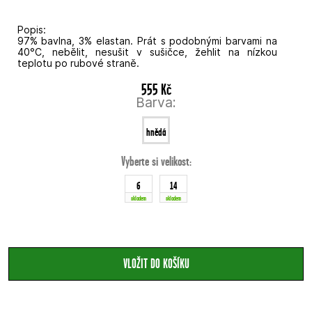
Popis:
97% bavlna, 3% elastan. Prát s podobnými barvami na
40°C, nebělit, nesušit v sušičce, žehlit na nízkou
teplotu po rubové straně.
555 Kč
Barva:
hnědá
Vyberte si velikost:
6
14
skladem
skladem