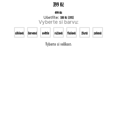
399 Kč
499 Kč
Ušetříte:
100 Kč
(
20
%
)
Vyberte si barvu:
cihlová
červená
světle
růžová
fialová
žlutá
zelená
zelená
Vyberte si velikost: