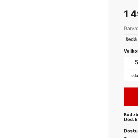
1 
Barva
šedá
Veliko
skl
Kód zb
Dod. k
Dostup