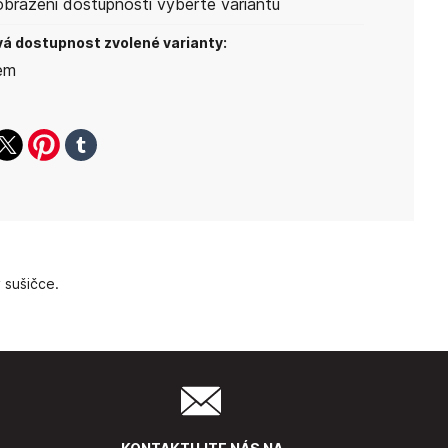
obrazení dostupnosti vyberte variantu
á dostupnost zvolené varianty:
em
ook
witter
pinterest
tumblr
 sušičce.