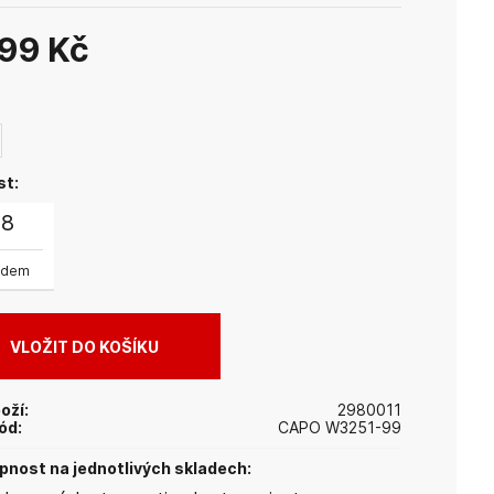
499 Kč
:
st:
58
adem
oží:
2980011
ód:
CAPO W3251-99
nost na jednotlivých skladech: