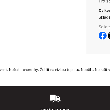
Pro z
Celkov
Sklad
Sdílet:
faceb
t
mi. Nečistit chemicky. Žehlit na nízkou teplotu. Nebělit. Nesušit v