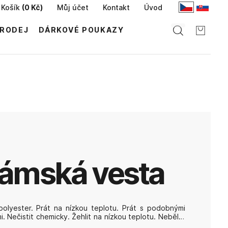
Košík
(
0 Kč
)
Můj účet
Kontakt
Úvod
RODEJ
DÁRKOVÉ POUKAZY
dámská vesta
olyester. Prát na nízkou teplotu. Prát s podobnými
. Nečistit chemicky. Žehlit na nízkou teplotu. Nebělit.
t v sušičce.