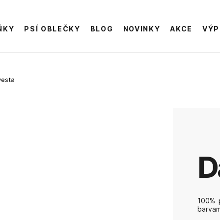
ŇKY
PSÍ OBLEČKY
BLOG
NOVINKY
AKCE
VÝP
vesta
100% p
barvami
Nesuši