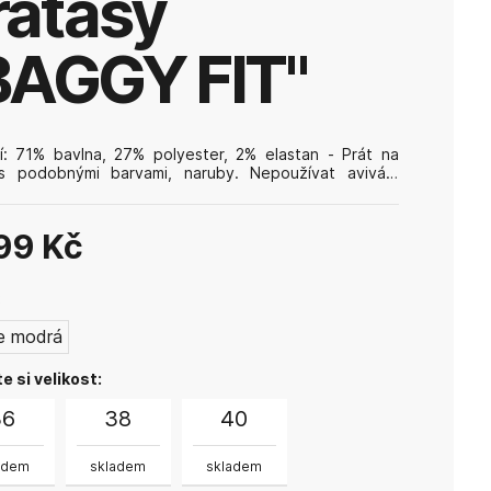
raťasy
BAGGY FIT"
í: 71% bavlna, 27% polyester, 2% elastan - Prát na
s podobnými barvami, naruby. Nepoužívat aviváž.
t, nesušit v bubnové sušičce, žehlit na nízkou teplotu.
99 Kč
:
le modrá
e si velikost:
36
38
40
adem
skladem
skladem