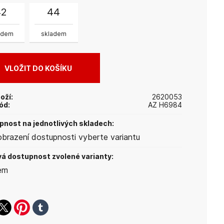
42
44
adem
skladem
oží:
2620053
ód:
AZ H6984
nost na jednotlivých skladech:
obrazení dostupnosti vyberte variantu
á dostupnost zvolené varianty:
em
ook
witter
pinterest
tumblr