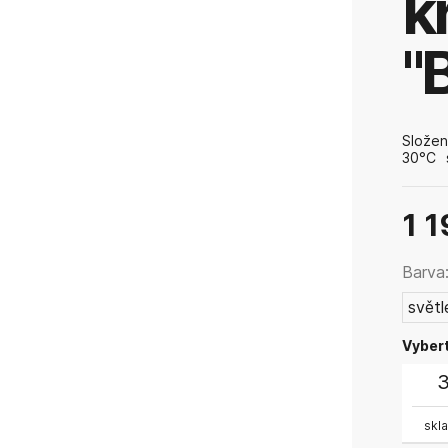
k
"
Složen
30°C 
Neběli
1 1
Barva
svět
Vybert
skl