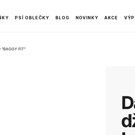
ŇKY
PSÍ OBLEČKY
BLOG
NOVINKY
AKCE
VÝP
y "BAGGY FIT"
Dámské
d