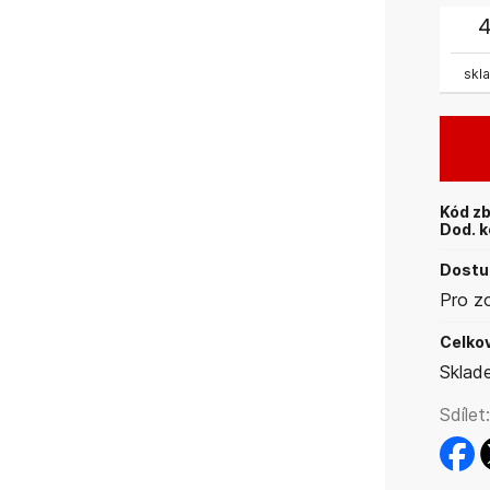
skl
Kód zb
Dod. k
Dostup
Pro z
Celkov
Sklad
Sdílet:
faceb
t