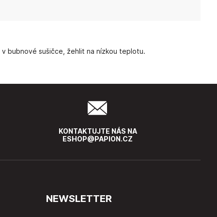
 v bubnové sušičce, žehlit na nízkou teplotu.
KONTAKTUJTE NÁS NA
ESHOP@PAPION.CZ
NEWSLETTER