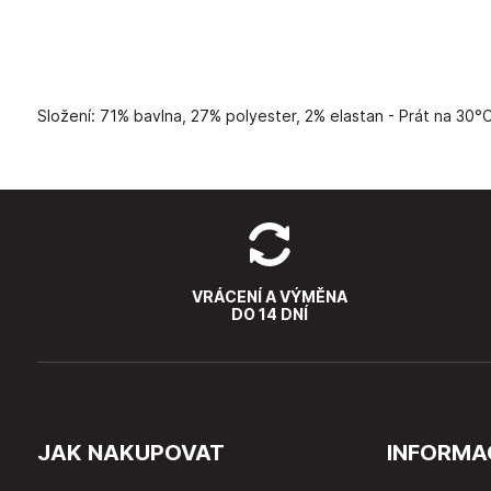
Složení: 71% bavlna, 27% polyester, 2% elastan - Prát na 30°
VRÁCENÍ A VÝMĚNA
DO 14 DNÍ
JAK NAKUPOVAT
INFORMA