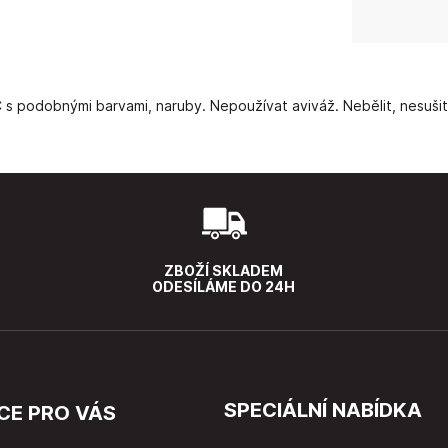
C s podobnými barvami, naruby. Nepoužívat aviváž. Nebělit, nesušit
ZBOŽÍ SKLADEM
ODESÍLÁME DO 24H
SPECIÁLNÍ NABÍDKA
CE PRO VÁS