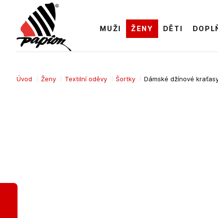
MUŽI
ŽENY
DĚTI
DOPL
Úvod
Ženy
Textilní oděvy
Šortky
Dámské džínové kraťas