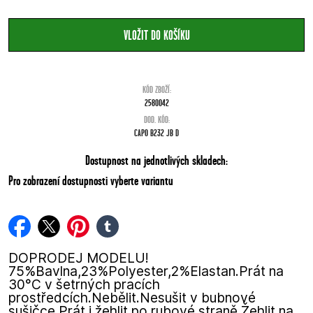
KÓD ZBOŽÍ:
2580042
DOD. KÓD:
CAPO B232 JB D
Dostupnost na jednotlivých skladech:
Pro zobrazení dostupnosti vyberte variantu
facebook
twitter
pinterest
tumblr
DOPRODEJ MODELU!
75%Bavlna,23%Polyester,2%Elastan.Prát na
30°C v šetrných pracích
prostředcích.Nebělit.Nesušit v bubnové
sušičce.Prát i žehlit po rubové straně.Žehlit na