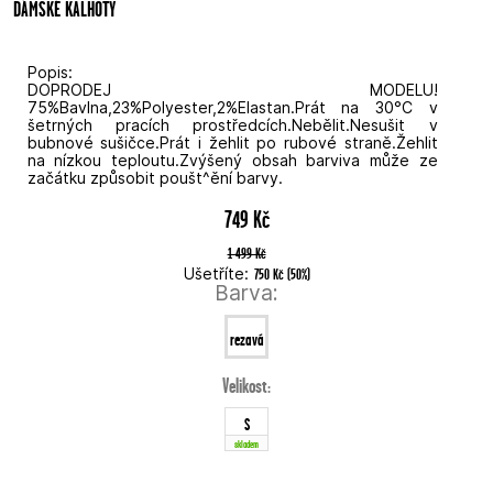
DÁMSKÉ KALHOTY
Popis:
DOPRODEJ MODELU!
75%Bavlna,23%Polyester,2%Elastan.Prát na 30°C v
šetrných pracích prostředcích.Nebělit.Nesušit v
bubnové sušičce.Prát i žehlit po rubové straně.Žehlit
na nízkou teploutu.Zvýšený obsah barviva může ze
začátku způsobit poušt^ění barvy.
749 Kč
1 499 Kč
Ušetříte:
750 Kč
(
50
%
)
Barva:
rezavá
Velikost:
S
skladem