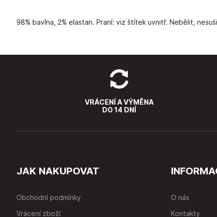
98% bavlna, 2% elastan. Praní: viz štítek uvnitř. Nebělit, nesu
VRÁCENÍ A VÝMĚNA
DO 14 DNÍ
JAK NAKUPOVAT
INFORMA
Obchodní podmínky
O nás
Vrácení zboží
Kontakty