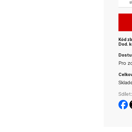
s
Kód zb
Dod. k
Dostup
Pro z
Celkov
Sklad
Sdílet:
faceb
t