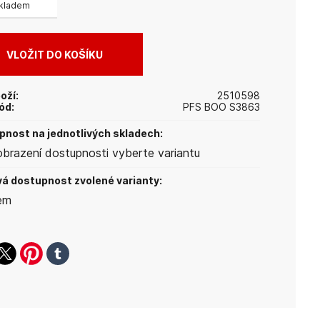
kladem
oží:
2510598
ód:
PFS BOO S3863
nost na jednotlivých skladech:
obrazení dostupnosti vyberte variantu
á dostupnost zvolené varianty:
em
ook
witter
pinterest
tumblr