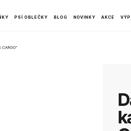
ŇKY
PSÍ OBLEČKY
BLOG
NOVINKY
AKCE
VÝP
S CARGO"
Dámské
k