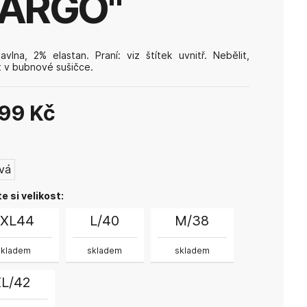
ARGO"
vlna, 2% elastan. Praní: viz štítek uvnitř. Nebělit,
t v bubnové sušičce.
299 Kč
:
vá
e si velikost:
2XL44
L/40
M/38
skladem
skladem
skladem
XL/42