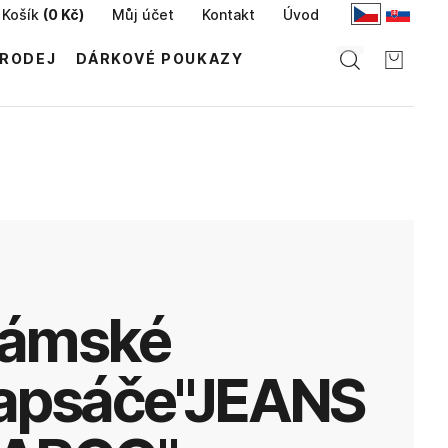
Košík
(
0 Kč
)
Můj účet
Kontakt
Úvod
RODEJ
DÁRKOVÉ POUKAZY
apsáče"JEANS