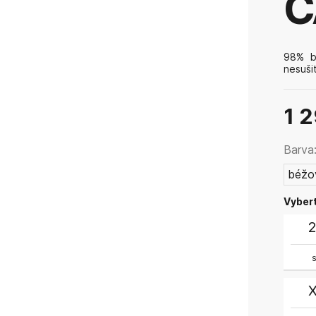
C
98% ba
nesuši
1 
Barva
béžo
Vybert