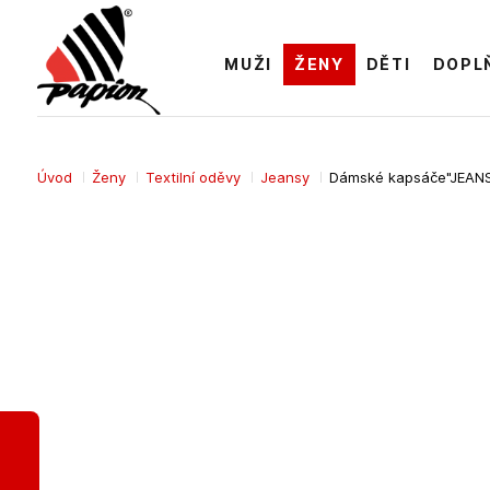
MUŽI
ŽENY
DĚTI
DOPL
Úvod
Ženy
Textilní oděvy
Jeansy
Dámské kapsáče"JEAN