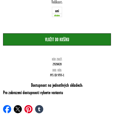
Velikost:
uni
skladem
KÓD ZBOŽÍ:
2920428
DOD. KÓD:
PFS EB 9755-1
Dostupnost na jednotlivých skladech:
Pro zobrazení dostupnosti vyberte variantu
facebook
twitter
pinterest
tumblr