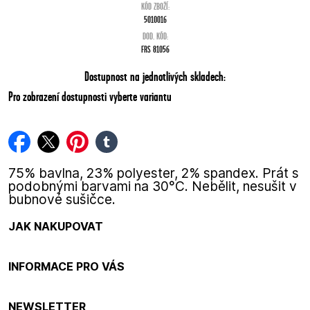
KÓD ZBOŽÍ:
5010016
DOD. KÓD:
FRS 81056
Dostupnost na jednotlivých skladech:
Pro zobrazení dostupnosti vyberte variantu
facebook
twitter
pinterest
tumblr
75% bavlna, 23% polyester, 2% spandex. Prát s
podobnými barvami na 30°C. Nebělit, nesušit v
bubnové sušičce.
JAK NAKUPOVAT
INFORMACE PRO VÁS
NEWSLETTER