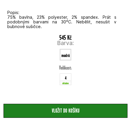
Popis:
75% bavlna, 23% polyester, 2% spandex. Prát s
podobnými barvami na 30°C. Nebělit, nesušit v
bubnové sušičce.
545 Kč
Barva:
modrá
Velikost:
4
skladem