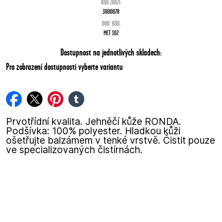
KÓD ZBOŽÍ:
3800078
DOD. KÓD:
MET 102
Dostupnost na jednotlivých skladech:
Pro zobrazení dostupnosti vyberte variantu
facebook
twitter
pinterest
tumblr
Prvotřídní kvalita. Jehněčí kůže RONDA.
Podšívka: 100% polyester. Hladkou kůži
ošetřujte balzámem v tenké vrstvě. Čistit pouze
ve specializovaných čistírnách.