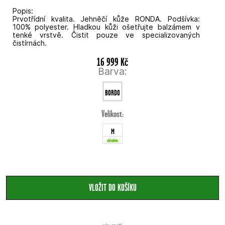
Popis:
Prvotřídní kvalita. Jehněčí kůže RONDA. Podšívka:
100% polyester. Hladkou kůži ošetřujte balzámem v
tenké vrstvě. Čistit pouze ve specializovaných
čistírnách.
16 999 Kč
Barva:
BORDO
Velikost:
M
skladem