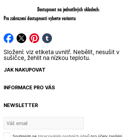
Dostupnost na jednotlivých skladech:
Pro zobrazení dostupnosti vyberte variantu
facebook
twitter
pinterest
tumblr
Složení: viz etiketa uvnitř. Nebělit, nesušit v
sušičce, žehlit na nízkou teplotu.
JAK NAKUPOVAT
INFORMACE PRO VÁS
NEWSLETTER
Souhlasím se
zpracováním osobních údajů
pro účely zasílání