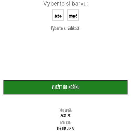
Vyberte si barvu:
šedo-
tmavě
Vyberte si velikost:
černá
modrá
KÓD ZBOŽÍ:
2630123
DOD. KÓD:
PFS ORA JD475