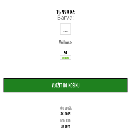
15 999 Kč
Barva:
…….
Velikost:
54
skladem
KÓD ZBOŽÍ:
3610005
DOD. KÓD:
OM 1074