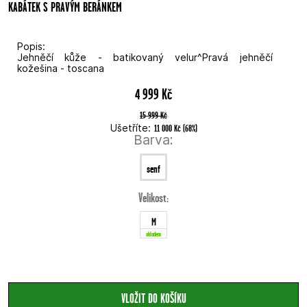
KABÁTEK S PRAVÝM BERÁNKEM
Popis:
Jehněčí kůže - batikovaný velur^Pravá jehněčí
kožešina - toscana
4 999 Kč
15 999 Kč
Ušetříte:
11 000 Kč
(
68
%
)
Barva:
senf
Velikost:
batik
M
skladem