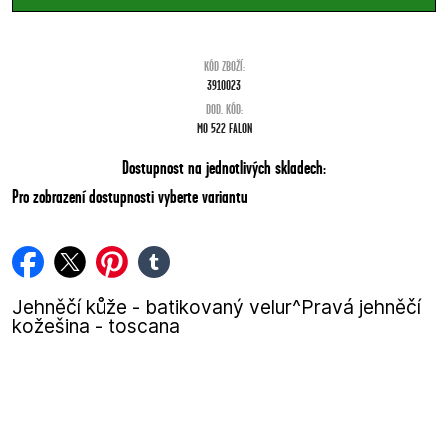
KÓD ZBOŽÍ:
3910023
DOD. KÓD:
MO 522 FALON
Dostupnost na jednotlivých skladech:
Pro zobrazení dostupnosti vyberte variantu
facebook
twitter
pinterest
tumblr
Jehněčí kůže - batikovaný velur^Pravá jehněčí
kožešina - toscana