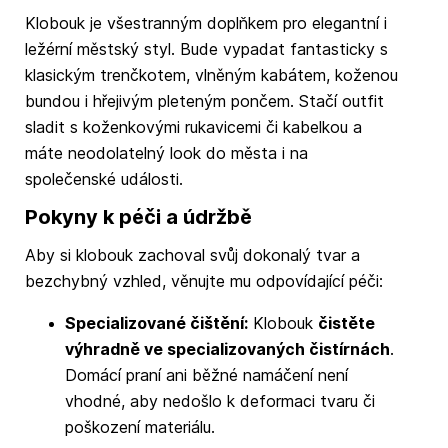
Klobouk je všestranným doplňkem pro elegantní i
ležérní městský styl. Bude vypadat fantasticky s
klasickým trenčkotem, vlněným kabátem, koženou
bundou i hřejivým pleteným pončem. Stačí outfit
sladit s koženkovými rukavicemi či kabelkou a
máte neodolatelný look do města i na
společenské události.
Pokyny k péči a údržbě
Aby si klobouk zachoval svůj dokonalý tvar a
bezchybný vzhled, věnujte mu odpovídající péči:
Specializované čištění:
Klobouk
čistěte
výhradně ve specializovaných čistírnách
.
Domácí praní ani běžné namáčení není
vhodné, aby nedošlo k deformaci tvaru či
poškození materiálu.