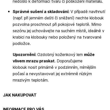
nedošlo k deformaci tvaru či poškození materiálu.
Správné sušení a skladování:
V případě navlhnutí
(např. při jemném dešti či sněžení) nechte klobouk
pozvolna proschnout při pokojové teplotě. Mimo
sezónu jej uchovávejte na suchém místě, ideálně v
krabici na klobouky nebo položený na tvarované
podložce.
Upozornění:
Ozdobný koženkový lem
může
vlivem mrazu praskat
. Doporučujeme
klobouk nosit primárně v podzimním, mírnějším
počasí a nevystavovat jej extrémně nízkým
mrazivým teplotám.
JAK NAKUPOVAT
INFORMACE PRO VÁS