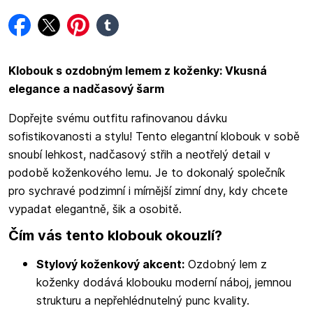
facebook
twitter
pinterest
tumblr
Klobouk s ozdobným lemem z koženky: Vkusná
elegance a nadčasový šarm
Dopřejte svému outfitu rafinovanou dávku
sofistikovanosti a stylu! Tento elegantní klobouk v sobě
snoubí lehkost, nadčasový střih a neotřelý detail v
podobě koženkového lemu. Je to dokonalý společník
pro sychravé podzimní i mírnější zimní dny, kdy chcete
vypadat elegantně, šik a osobitě.
Čím vás tento klobouk okouzlí?
Stylový koženkový akcent:
Ozdobný lem z
koženky dodává klobouku moderní náboj, jemnou
strukturu a nepřehlédnutelný punc kvality.