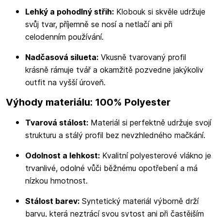
Lehký a pohodlný střih:
Klobouk si skvěle udržuje
svůj tvar, příjemně se nosí a netlačí ani při
celodenním používání.
Nadčasová silueta:
Vkusně tvarovaný profil
krásně rámuje tvář a okamžitě pozvedne jakýkoliv
outfit na vyšší úroveň.
Výhody materiálu: 100% Polyester
Tvarová stálost:
Materiál si perfektně udržuje svojí
strukturu a stálý profil bez nevzhledného mačkání.
Odolnost a lehkost:
Kvalitní polyesterové vlákno je
trvanlivé, odolné vůči běžnému opotřebení a má
nízkou hmotnost.
Stálost barev:
Syntetický materiál výborně drží
barvu, která neztrácí svou sytost ani při častějším