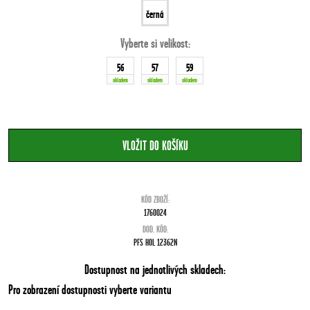
černá
Vyberte si velikost:
56
57
59
skladem
skladem
skladem
KÓD ZBOŽÍ:
1760024
DOD. KÓD:
PFS HOL 12362N
Dostupnost na jednotlivých skladech:
Pro zobrazení dostupnosti vyberte variantu