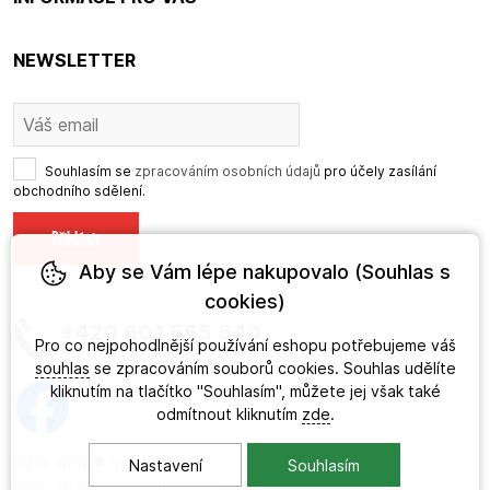
NEWSLETTER
Souhlasím se
zpracováním osobních údajů
pro účely zasílání
obchodního sdělení.
Aby se Vám lépe nakupovalo (Souhlas s
cookies)
+420 601 565 544
Pro co nejpohodlnější používání eshopu potřebujeme váš
souhlas
se zpracováním souborů cookies. Souhlas udělíte
kliknutím na tlačítko "Souhlasím", můžete jej však také
odmítnout kliknutím
zde
.
made with
❤
by
ineShop
Nastavení
Souhlasím
Mapa stránek
,
Klasická verze