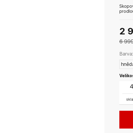
Skopo
prodlo
kůži P
vysych
2 
6 99
Barva
hněd
Veliko
skl