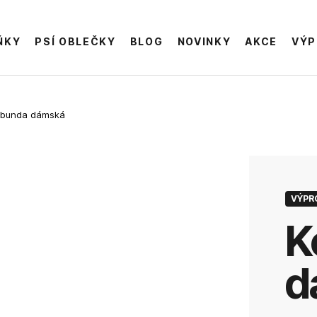
ŇKY
PSÍ OBLEČKY
BLOG
NOVINKY
AKCE
VÝP
 bunda dámská
VÝPR
kožená bunda
d