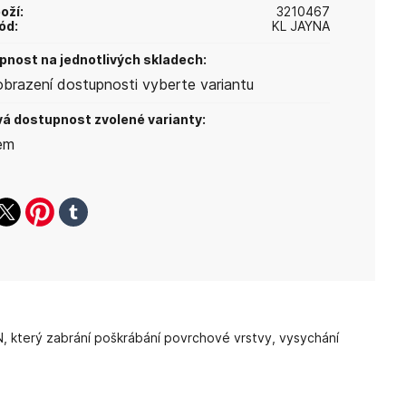
oží:
3210467
ód:
KL JAYNA
nost na jednotlivých skladech:
obrazení dostupnosti vyberte variantu
á dostupnost zvolené varianty:
em
ook
witter
pinterest
tumblr
N, který zabrání poškrábání povrchové vrstvy, vysychání