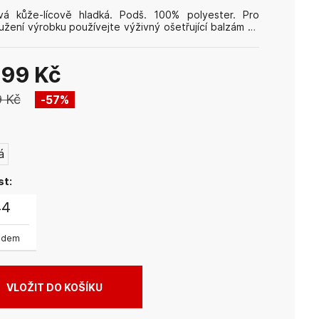
vá kůže-lícově hladká. Podš. 100% polyester. Pro
užení výrobku používejte výživný ošetřující balzám na
APION, který zabrání poškrábání povrchové vrstvy,
ání materiálu a mechanickému poškození.
999 Kč
9 Kč
57
%
:
á
st:
44
adem