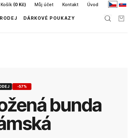
Košík
(
0 Kč
)
Můj účet
Kontakt
Úvod
RODEJ
DÁRKOVÉ POUKAZY
ODEJ
-
57
%
ámská