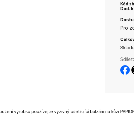
Kód zb
Dod. k
Dostup
Pro z
Celkov
Sklad
Sdílet:
faceb
t
užení výrobku používejte výživný ošetřující balzám na kůži PAPIO