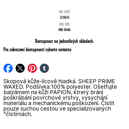
KÓD ZBOŽÍ:
3210676
DOD. KÓD:
MDK DIANA
Dostupnost na jednotlivých skladech:
Pro zobrazení dostupnosti vyberte variantu
facebook
twitter
pinterest
tumblr
Skopová kůže-lícově hladká. SHEEP PRIME
WAXED. Podšívka:100% polyester. Ošetřujte
balzámem na kůži PAPION, ktrerý brání
poškrábání povrchové vrstvy, vysychání
materiálu a mechanickému poškození. Čistit
pouze suchou cestou ve specializovaných
^čistírnách.