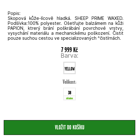
Popis:
Skopová kůže-lícově hladká. SHEEP PRIME WAXED.
Podšívka:100% polyester. Ošetřujte balzámem na kůži
PAPION, ktrerý brání poškrábání povrchové vrstvy,
vysychání materiálu a mechanickému poškození. Čistit
pouze suchou cestou ve specializovaných ^čistírnách.
7 999 Kč
Barva:
YELLOW
Velikost:
38
skladem