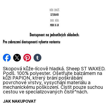
KÓD ZBOŽÍ:
3210640
DOD. KÓD:
MDK K-14
Dostupnost na jednotlivých skladech:
Pro zobrazení dostupnosti vyberte variantu
facebook
twitter
pinterest
tumblr
Skopová kůže-lícově hladká. Sheep ST WAXED.
Podš. 100% polyester. Ošetřujte balzámem na
kůži PAPION, ktrerý brání poškrábání
povrchové vrstvy, vysychání materiálu a
mechanickému poškození. Čistit pouze suchou
cestou ve specializovaných čistír^nách.
JAK NAKUPOVAT