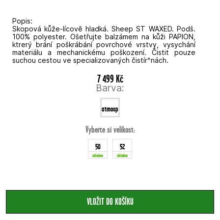
Popis:
Skopová kůže-lícově hladká. Sheep ST WAXED. Podš.
100% polyester. Ošetřujte balzámem na kůži PAPION,
ktrerý brání poškrábání povrchové vrstvy, vysychání
materiálu a mechanickému poškození. Čistit pouze
suchou cestou ve specializovaných čistír^nách.
7 499 Kč
Barva:
atmosphere
Vyberte si velikost:
grey
50
52
skladem
skladem