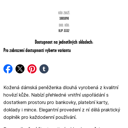
KÓD ZBOŽÍ:
1001090
DOD. KÓD:
HJP 3332
Dostupnost na jednotlivých skladech:
Pro zobrazení dostupnosti vyberte variantu
facebook
twitter
pinterest
tumblr
Kožená dámská peněženka dlouhá vyrobená z kvalitní
hovězí kůže. Nabízí přehledné vnitřní uspořádání s
dostatkem prostoru pro bankovky, platební karty,
doklady i mince. Elegantní provedení z ní dělá praktický
doplněk pro každodenní používání.