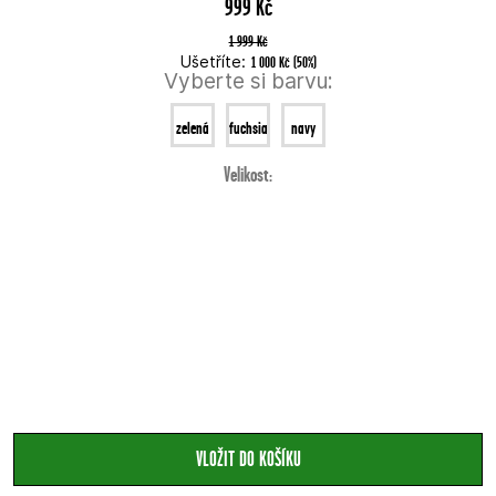
999 Kč
1 999 Kč
Ušetříte:
1 000 Kč
(
50
%
)
Vyberte si barvu:
zelená
fuchsia
navy
Velikost: