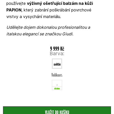
používejte
výživný ošetřující balzám na kůži
PAPION
, který zabrání poškrábání povrchové
vrstvy a vysychání materiálu.
Udělejte dojem dokonalou profesionalitou a
italskou elegancí se značkou Giudi.
9 999 Kč
Barva:
světle
Velikost:
hnědá
.
skladem