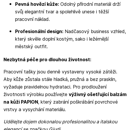
Pevná hovězí kůže:
Odolný přírodní materiál drží
svůj elegantní tvar a spolehlivě unese i těžší
pracovní náklad.
Profesionální design:
Nadčasový business vzhled,
který skvěle doplní kostým, sako i ležérnější
městský outfit.
Nezbytná péče pro dlouhou životnost:
Pracovní tašky jsou denně vystaveny vysoké zátěži.
Aby kůže zůstala stále hladká, pružná a bez prasklin,
vyžaduje pravidelnou hydrataci. Pro prodloužení
životnosti výrobku používejte
výživný ošetřující balzám
na kůži PAPION
, který zabrání poškrábání povrchové
vrstvy a vysychání materiálu.
Udělejte dojem dokonalou profesionalitou a italskou
elegancí se značkou Giudi.