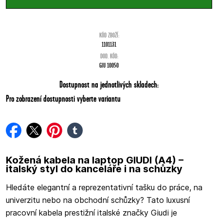
KÓD ZBOŽÍ:
1101131
DOD. KÓD:
GIU 10050
Dostupnost na jednotlivých skladech:
Pro zobrazení dostupnosti vyberte variantu
facebook
twitter
pinterest
tumblr
Kožená kabela na laptop GIUDI (A4) –
italský styl do kanceláře i na schůzky
Hledáte elegantní a reprezentativní tašku do práce, na
univerzitu nebo na obchodní schůzky? Tato luxusní
pracovní kabela prestižní italské značky Giudi je