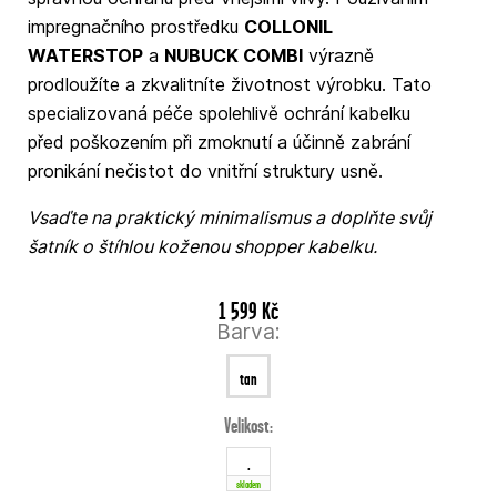
impregnačního prostředku
COLLONIL
WATERSTOP
a
NUBUCK COMBI
výrazně
prodloužíte a zkvalitníte životnost výrobku. Tato
specializovaná péče spolehlivě ochrání kabelku
před poškozením při zmoknutí a účinně zabrání
pronikání nečistot do vnitřní struktury usně.
Vsaďte na praktický minimalismus a doplňte svůj
šatník o štíhlou koženou shopper kabelku.
1 599 Kč
Barva:
tan
Velikost:
.
skladem