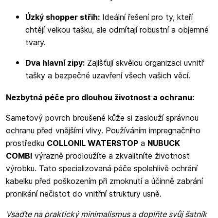
Úzký shopper střih:
Ideální řešení pro ty, kteří
chtějí velkou tašku, ale odmítají robustní a objemné
tvary.
Dva hlavní zipy:
Zajišťují skvělou organizaci uvnitř
tašky a bezpečné uzavření všech vašich věcí.
Nezbytná péče pro dlouhou životnost a ochranu:
Sametový povrch broušené kůže si zaslouží správnou
ochranu před vnějšími vlivy. Používáním impregnačního
prostředku
COLLONIL WATERSTOP
a
NUBUCK
COMBI
výrazně prodloužíte a zkvalitníte životnost
výrobku. Tato specializovaná péče spolehlivě ochrání
kabelku před poškozením při zmoknutí a účinně zabrání
pronikání nečistot do vnitřní struktury usně.
Vsaďte na praktický minimalismus a doplňte svůj šatník