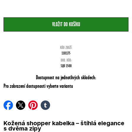
KÓD ZBOŽÍ:
1101175
DOD. KÓD:
SQU 1500
Dostupnost na jednotlivých skladech:
Pro zobrazení dostupnosti vyberte variantu
facebook
twitter
pinterest
tumblr
Kožená shopper kabelka – štíhlá elegance
s dvěma zipy