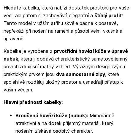
Hledáte kabelku, která nabízí dostatek prostoru pro vaše
věci, ale přitom si zachovává elegantní a
štíhlý profil
?
Tento model v užším střihu skvěle padne k postavě,
nepřekáží při nošení na rameni a působí velmi vkusně a
upraveně.
Kabelka je vyrobena z
prvotřídní hovězí kůže v úpravě
nubuk
, která jí dodává charakteristický sametově jemný
povrch a luxusní matný vzhled. Výrazným designovým i
praktickým prvkem jsou
dva samostatné zipy
, které
spolehlivě rozdělují úložný prostor a usnadňují přístup k
vašim věcem.
Hlavní přednosti kabelky:
Broušená hovězí kůže (nubuk):
Mimořádně
atraktivní a na dotek příjemný materiál, který
nošením získává osobitý charakter.