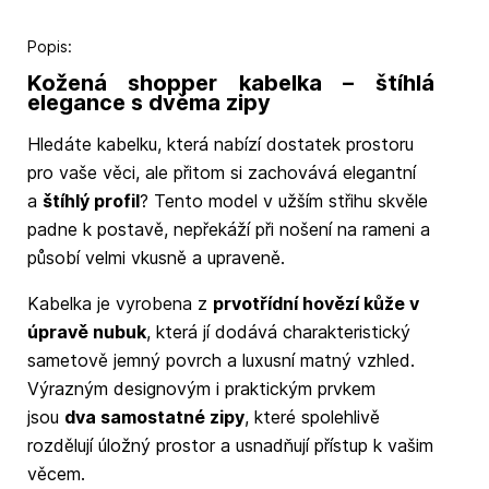
Popis:
Kožená shopper kabelka – štíhlá
elegance s dvěma zipy
Hledáte kabelku, která nabízí dostatek prostoru
pro vaše věci, ale přitom si zachovává elegantní
a
štíhlý profil
? Tento model v užším střihu skvěle
padne k postavě, nepřekáží při nošení na rameni a
působí velmi vkusně a upraveně.
Kabelka je vyrobena z
prvotřídní hovězí kůže v
úpravě nubuk
, která jí dodává charakteristický
sametově jemný povrch a luxusní matný vzhled.
Výrazným designovým i praktickým prvkem
jsou
dva samostatné zipy
, které spolehlivě
rozdělují úložný prostor a usnadňují přístup k vašim
věcem.