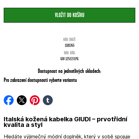
KÓD ZBOŽÍ:
1101765
DOD. KÓD:
GIU 12522/LPG
Dostupnost na jednotlivých skladech:
Pro zobrazení dostupnosti vyberte variantu
facebook
twitter
pinterest
tumblr
Italská kožená kabelka GIUDI – prvotřídní
kvalita a styl
Hledáte výjimečný módní doplněk, který v sobě spojuje