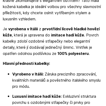
krásně zkombinujete s elegantním outfitem? Tato malá
kožená kabelka je ideální volbou pro všechny slavnostní
příležitosti, kdy chcete oslnit vytříbeným stylem a
luxusním vzhledem.
Je
vyrobena v Itálii
z
prvotřídní lícově hladké hovězí
kůže
, která je upravena do
imitace hadí kůže
. Povrch
kabelky zdobí ozdobné střapečky nebo elegantní
detaily, které jí dodávají jedinečný šmrnc. Vnitřek je
opatřen odolnou podšívkou ze
100% polyesteru
.
Hlavní přednosti kabelky:
Vyrobeno v Itálii:
Záruka precizního zpracování,
kvalitních materiálů a pověstného italského smyslu
pro módu.
Luxusní imitace hadí kůže:
Exkluzivní struktura
povrchu s ozdobnými střapečky či prvky pro