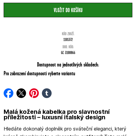
KÓD ZBOŽÍ:
1101372
DOD. KÓD:
GC 3100866
Dostupnost na jednotlivých skladech:
Pro zobrazení dostupnosti vyberte variantu
facebook
twitter
pinterest
tumblr
Malá kožená kabelka pro slavnostní
příležitosti – luxusní italský design
Hledáte dokonalý doplněk pro sváteční eleganci, který