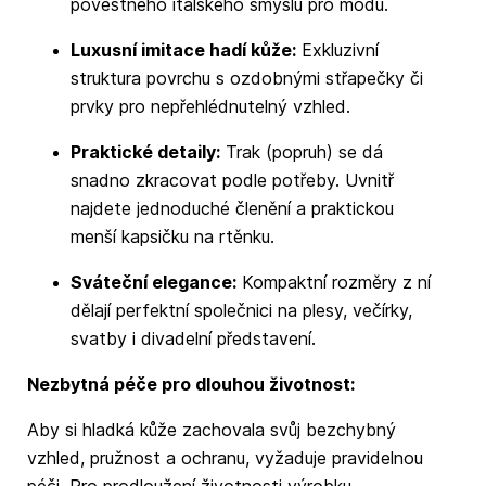
pověstného italského smyslu pro módu.
Luxusní imitace hadí kůže:
Exkluzivní
struktura povrchu s ozdobnými střapečky či
prvky pro nepřehlédnutelný vzhled.
Praktické detaily:
Trak (popruh) se dá
snadno zkracovat podle potřeby. Uvnitř
najdete jednoduché členění a praktickou
menší kapsičku na rtěnku.
Sváteční elegance:
Kompaktní rozměry z ní
dělají perfektní společnici na plesy, večírky,
svatby i divadelní představení.
Nezbytná péče pro dlouhou životnost:
Aby si hladká kůže zachovala svůj bezchybný
vzhled, pružnost a ochranu, vyžaduje pravidelnou