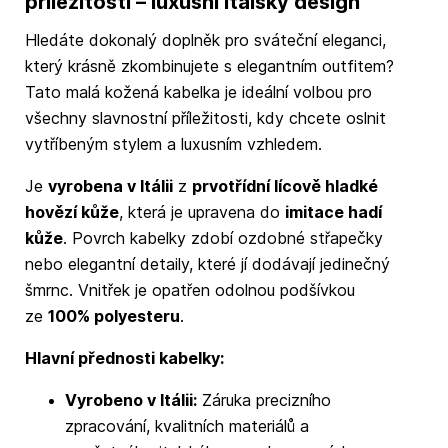
příležitosti – luxusní italský design
Hledáte dokonalý doplněk pro sváteční eleganci,
který krásně zkombinujete s elegantním outfitem?
Tato malá kožená kabelka je ideální volbou pro
všechny slavnostní příležitosti, kdy chcete oslnit
vytříbeným stylem a luxusním vzhledem.
Je
vyrobena v Itálii
z
prvotřídní lícově hladké
hovězí kůže
, která je upravena do
imitace hadí
kůže
. Povrch kabelky zdobí ozdobné střapečky
nebo elegantní detaily, které jí dodávají jedinečný
šmrnc. Vnitřek je opatřen odolnou podšívkou
ze
100% polyesteru
.
Hlavní přednosti kabelky:
Vyrobeno v Itálii:
Záruka precizního
zpracování, kvalitních materiálů a