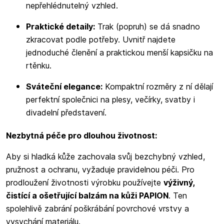
nepřehlédnutelný vzhled.
Praktické detaily:
Trak (popruh) se dá snadno
zkracovat podle potřeby. Uvnitř najdete
jednoduché členění a praktickou menší kapsičku na
rtěnku.
Sváteční elegance:
Kompaktní rozměry z ní dělají
perfektní společnici na plesy, večírky, svatby i
divadelní představení.
Nezbytná péče pro dlouhou životnost:
Aby si hladká kůže zachovala svůj bezchybný vzhled,
pružnost a ochranu, vyžaduje pravidelnou péči. Pro
prodloužení životnosti výrobku používejte
výživný,
čistící a ošetřující balzám na kůži PAPION
. Ten
spolehlivě zabrání poškrábání povrchové vrstvy a
vysychání materiálu.