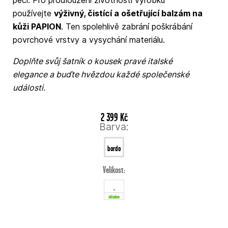
péči. Pro prodloužení životnosti výrobku
používejte
výživný, čistící a ošetřující balzám na
kůži PAPION
. Ten spolehlivě zabrání poškrábání
povrchové vrstvy a vysychání materiálu.
Doplňte svůj šatník o kousek pravé italské
elegance a buďte hvězdou každé společenské
události.
2 399 Kč
Barva:
bordo
Velikost:
.
skladem