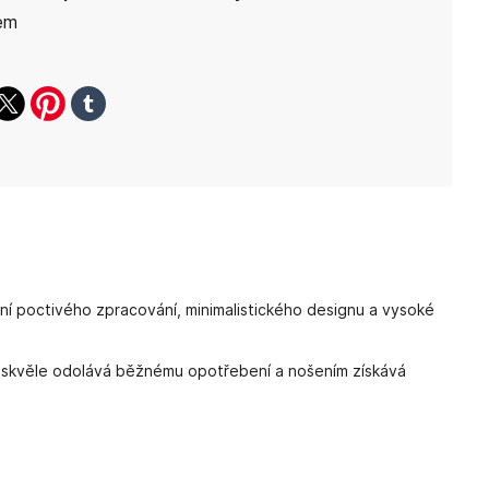
em
ook
witter
pinterest
tumblr
ení poctivého zpracování, minimalistického designu a vysoké
r, skvěle odolává běžnému opotřebení a nošením získává