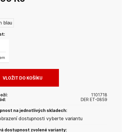
:
n blau
st:
dem
oží:
1101718
ód:
DER ET-0859
nost na jednotlivých skladech:
obrazení dostupnosti vyberte variantu
á dostupnost zvolené varianty: