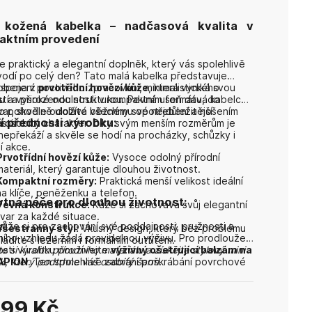
 kožená kabelka – nadčasová kvalita v
aktním provedení
e praktický a elegantní doplněk, který vás spolehlivě
odí po celý den? Tato malá kabelka představuje
í spojení poctivého zpracování, minimalistického
robena z
prvotřídní hovězí kůže
, která vyniká svou
u a vysoké odolnosti v kompaktním formátu, do
tí a přirozenou strukturou. Pevná useň dává kabelce
o pohodlně uložíte všechny své nejdůležitější
tvar, skvěle odolává běžnému opotřebení a nošením
í přednosti výrobku:
sti.
á osobitý charakter. Díky svým menším rozměrům je
 nepřekáží a skvěle se hodí na procházky, schůzky i
í akce.
Prvotřídní hovězí kůže:
Vysoce odolný přírodní
materiál, který garantuje dlouhou životnost.
Kompaktní rozměry:
Praktická menší velikost ideální
na klíče, peněženku a telefon.
tná péče pro dlouhou životnost:
Pevná konstrukce:
Kůže si zachovává svůj elegantní
tvar za každé situace.
kůže si pro zachování své poddajnosti, pružnosti a
Všestranný styl:
Vkusný design, který bez problému
ího vzhledu žádá pravidelnou výživu. Pro prodloužení
sladíte s ležérním i formálním outfitem.
osti výrobku používejte
e si kvalitu přírodního materiálu a získejte stylový mini
výživný ošetřující balzám na
PAPION
k, který podtrhne váš osobitý šarm.
. Ten spolehlivě zabrání poškrábání povrchové
, vysychání materiálu a mechanickému poškození.
899 Kč