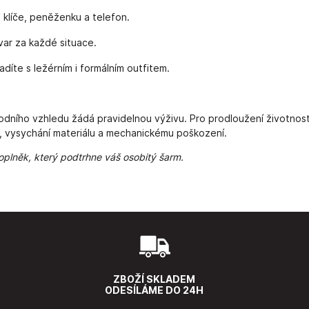
a klíče, peněženku a telefon.
var za každé situace.
díte s ležérním i formálním outfitem.
vodního vzhledu žádá pravidelnou výživu. Pro prodloužení životnos
y, vysychání materiálu a mechanickému poškození.
 doplněk, který podtrhne váš osobitý šarm.
ZBOŽÍ SKLADEM
ODESÍLÁME DO 24H