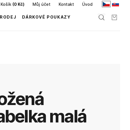
Košík
(
0 Kč
)
Můj účet
Kontakt
Úvod
RODEJ
DÁRKOVÉ POUKAZY
abelka malá