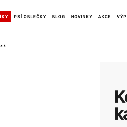
ŇKY
PSÍ OBLEČKY
BLOG
NOVINKY
AKCE
VÝP
alá
Kožená
k