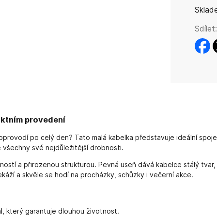
Sklad
Sdílet:
faceb
t
aktním provedení
doprovodí po celý den? Tato malá kabelka představuje ideální spoj
všechny své nejdůležitější drobnosti.
vností a přirozenou strukturou. Pevná useň dává kabelce stálý tva
káží a skvěle se hodí na procházky, schůzky i večerní akce.
l, který garantuje dlouhou životnost.