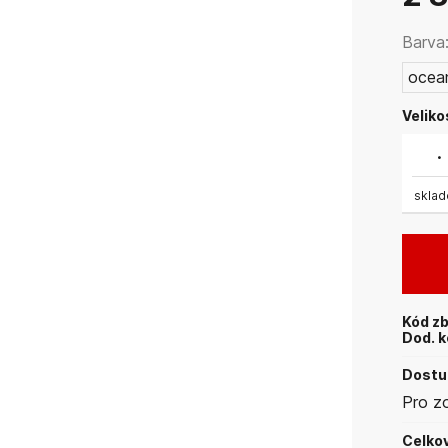
Barva
ocea
Veliko
.
skla
Kód zb
Dod. k
Dostup
Pro z
Celkov