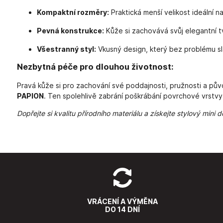
Kompaktní rozměry:
Praktická menší velikost ideální n
Pevná konstrukce:
Kůže si zachovává svůj elegantní t
Všestranný styl:
Vkusný design, který bez problému sla
Nezbytná péče pro dlouhou životnost:
Pravá kůže si pro zachování své poddajnosti, pružnosti a pů
PAPION
. Ten spolehlivě zabrání poškrábání povrchové vrstv
Dopřejte si kvalitu přírodního materiálu a získejte stylový mini
VRÁCENÍ A VÝMĚNA
DO 14 DNÍ