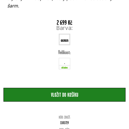
šarm.
2 699 Kč
Barva:
ocean
Velikost:
blau
.
skladem
KÓD ZBOŽÍ:
1101719