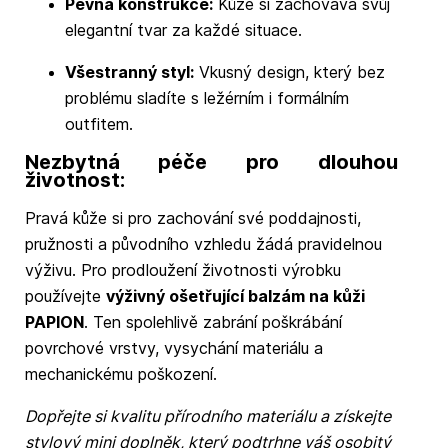
Pevná konstrukce:
Kůže si zachovává svůj
elegantní tvar za každé situace.
Všestranný styl:
Vkusný design, který bez
problému sladíte s ležérním i formálním
outfitem.
Nezbytná péče pro dlouhou
životnost:
Pravá kůže si pro zachování své poddajnosti,
pružnosti a původního vzhledu žádá pravidelnou
výživu. Pro prodloužení životnosti výrobku
používejte
výživný ošetřující balzám na kůži
PAPION
. Ten spolehlivě zabrání poškrábání
povrchové vrstvy, vysychání materiálu a
mechanickému poškození.
Dopřejte si kvalitu přírodního materiálu a získejte
stylový mini doplněk, který podtrhne váš osobitý