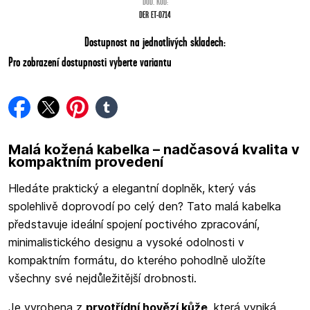
DOD. KÓD:
DER ET-0714
Dostupnost na jednotlivých skladech:
Pro zobrazení dostupnosti vyberte variantu
facebook
twitter
pinterest
tumblr
Malá kožená kabelka – nadčasová kvalita v
kompaktním provedení
Hledáte praktický a elegantní doplněk, který vás
spolehlivě doprovodí po celý den? Tato malá kabelka
představuje ideální spojení poctivého zpracování,
minimalistického designu a vysoké odolnosti v
kompaktním formátu, do kterého pohodlně uložíte
všechny své nejdůležitější drobnosti.
Je vyrobena z
prvotřídní hovězí kůže
, která vyniká