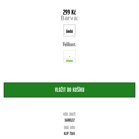
299 Kč
Barva:
šedá
Velikost:
.
skladem
KÓD ZBOŽÍ:
1600122
DOD. KÓD:
HJP 7165