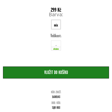
299 Kč
Barva:
mix
Velikost:
.
skladem
KÓD ZBOŽÍ:
1600143
DOD. KÓD:
SQU 003