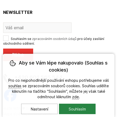
NEWSLETTER
Souhlasím se
zpracováním osobních údajů
pro účely zasílání
obchodního sdělení.
Aby se Vám lépe nakupovalo (Souhlas s
cookies)
+420 601 565 544
Pro co nejpohodlnější používání eshopu potřebujeme váš
souhlas
se zpracováním souborů cookies. Souhlas udělíte
kliknutím na tlačítko "Souhlasím", můžete jej však také
odmítnout kliknutím
zde
.
made with
❤
by
ineShop
Nastavení
Souhlasím
Mapa stránek
,
Klasická verze