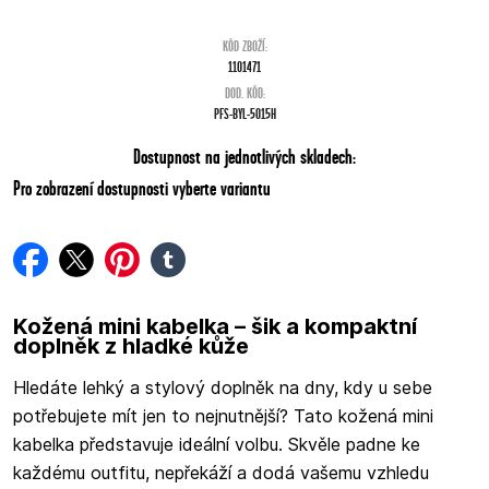
KÓD ZBOŽÍ:
1101471
DOD. KÓD:
PFS-BYL-5015H
Dostupnost na jednotlivých skladech:
Pro zobrazení dostupnosti vyberte variantu
facebook
twitter
pinterest
tumblr
Kožená mini kabelka – šik a kompaktní
doplněk z hladké kůže
Hledáte lehký a stylový doplněk na dny, kdy u sebe
potřebujete mít jen to nejnutnější? Tato kožená mini
kabelka představuje ideální volbu. Skvěle padne ke
každému outfitu, nepřekáží a dodá vašemu vzhledu