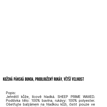
KOŽENÁ PÁNSKÁ BUNDA, PRODLOUŽENÝ RUKÁV, VĚTŠÍ VELIKOST
Popis:
Jehněčí kůže, lícově hladká. SHEEP PRIME WAXED.
Podšívka tělo: 100% bavlna, rukávy: 100% polyester.
Ošetřujte balzámem na hladkou kůži, čistit pouze ve