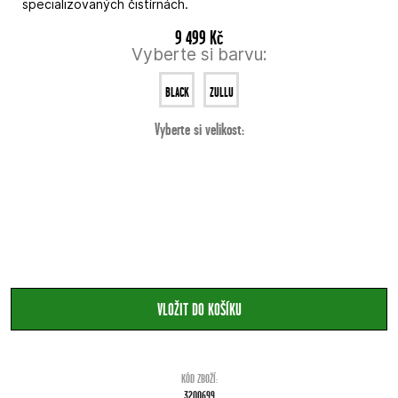
specializovaných čistírnách.
9 499 Kč
Vyberte si barvu:
BLACK
ZULLU
Vyberte si velikost:
BROWN
KÓD ZBOŽÍ:
3200699