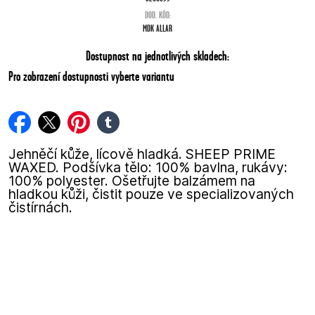
DOD. KÓD:
MDK ALLAR
Dostupnost na jednotlivých skladech:
Pro zobrazení dostupnosti vyberte variantu
facebook
twitter
pinterest
tumblr
Jehněčí kůže, lícově hladká. SHEEP PRIME
WAXED. Podšívka tělo: 100% bavlna, rukávy:
100% polyester. Ošetřujte balzámem na
hladkou kůži, čistit pouze ve specializovaných
čistírnách.