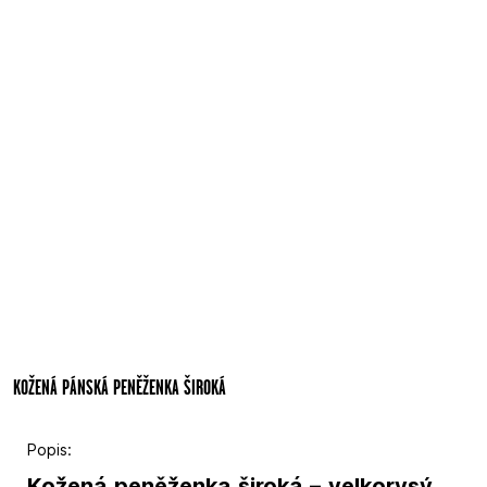
KOŽENÁ PÁNSKÁ PENĚŽENKA ŠIROKÁ
Popis:
Kožená peněženka široká – velkorysý