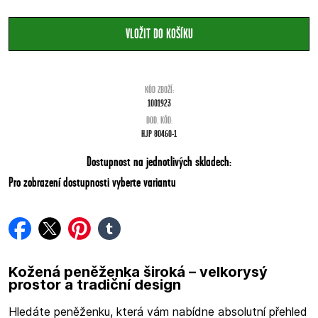
KÓD ZBOŽÍ:
1001923
DOD. KÓD:
HJP 80460-1
Dostupnost na jednotlivých skladech:
Pro zobrazení dostupnosti vyberte variantu
facebook
twitter
pinterest
tumblr
Kožená peněženka široká – velkorysý
prostor a tradiční design
Hledáte peněženku, která vám nabídne absolutní přehled