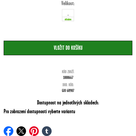
Velikost:
.
skladem
KÓD ZBOŽÍ:
1000667
DOD. KÓD:
GIU 68987
Dostupnost na jednotlivých skladech:
Pro zobrazení dostupnosti vyberte variantu
facebook
twitter
pinterest
tumblr