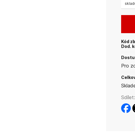
skla
Kód zb
Dod. k
Dostup
Pro z
Celkov
Sklad
Sdílet:
faceb
t