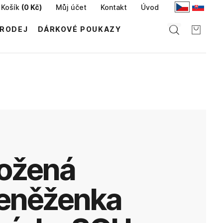
Košík
(
0 Kč
)
Můj účet
Kontakt
Úvod
RODEJ
DÁRKOVÉ POUKAZY
eněženka