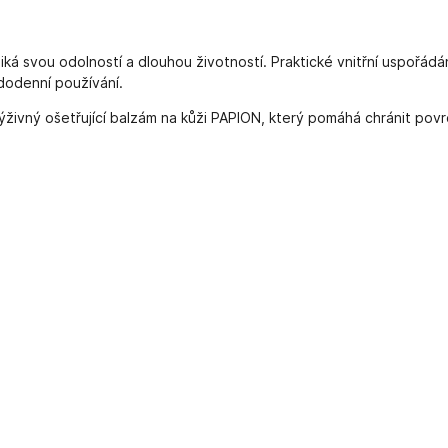
á svou odolností a dlouhou životností. Praktické vnitřní uspořádán
ždodenní používání.
živný ošetřující balzám na kůži PAPION, který pomáhá chránit pov