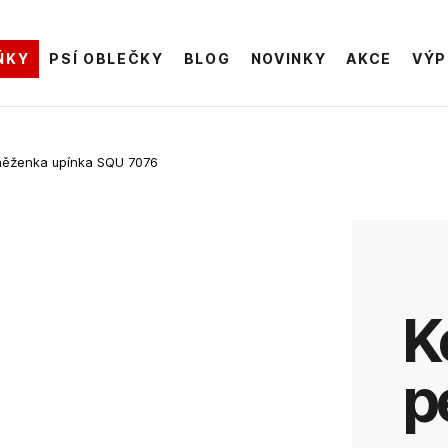
ŇKY
PSÍ OBLEČKY
BLOG
NOVINKY
AKCE
VÝP
ěženka upínka SQU 7076
Kožená
p