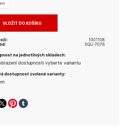
dem
oží:
1001108
ód:
SQU 7076
nost na jednotlivých skladech:
obrazení dostupnosti vyberte variantu
á dostupnost zvolené varianty:
em
ook
witter
pinterest
tumblr