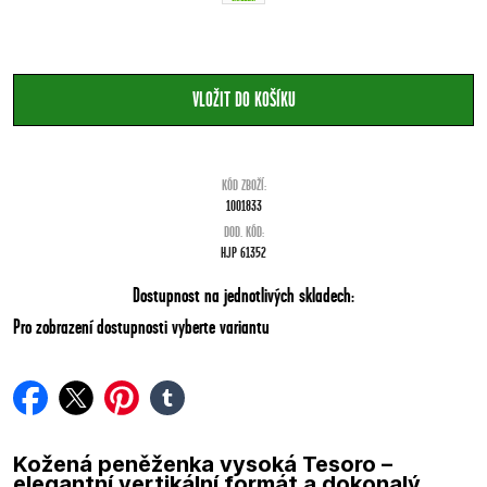
KÓD ZBOŽÍ:
1001833
DOD. KÓD:
HJP 61352
Dostupnost na jednotlivých skladech:
Pro zobrazení dostupnosti vyberte variantu
facebook
twitter
pinterest
tumblr
Kožená peněženka vysoká Tesoro –
elegantní vertikální formát a dokonalý