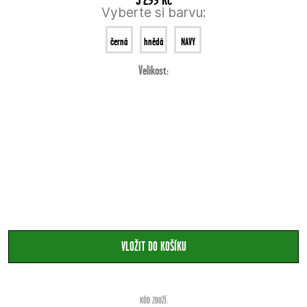
Vyberte si barvu:
černá
hnědá
NAVY
Velikost:
KÓD ZBOŽÍ: