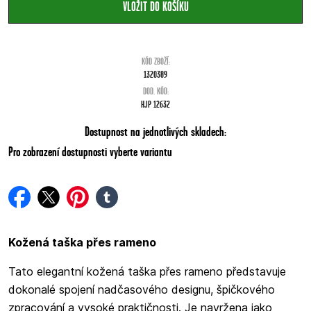
KÓD ZBOŽÍ:
1320389
DOD. KÓD:
HJP 12632
Dostupnost na jednotlivých skladech:
Pro zobrazení dostupnosti vyberte variantu
facebook
twitter
pinterest
tumblr
Kožená taška přes rameno
Tato elegantní kožená taška přes rameno představuje
dokonalé spojení nadčasového designu, špičkového
zpracování a vysoké praktičnosti. Je navržena jako