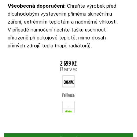
Všeobecná doporučení:
Chraňte výrobek před
dlouhodobým vystavením přímému slunečnímu
záření, extrémním teplotám a nadměrné vlhkosti.
V případě namočení nechte tašku uschnout
přirozeně při pokojové teplotě, mimo dosah
přímých zdrojů tepla (např. radiátorů).
2 699 Kč
Barva:
COGNAC
Velikost:
.
skladem