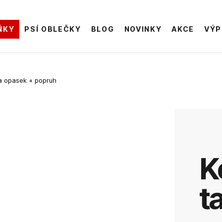
ŇKY
PSÍ OBLEČKY
BLOG
NOVINKY
AKCE
VÝP
a opasek + popruh
Kožená
t