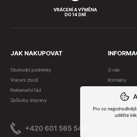
VRÁCENÍ A VÝMĚNA
DO 14 DNÍ
JAK NAKUPOVAT
INFORMA
Obchodní podmínky
O nás
Vrácení zboží
Kontakty
Reklamační řád
Reklamace
A
Způsoby dopravy
Tabulka veliko
Pro co nejpohodlněj
udělíte kl
+420 601 565 544