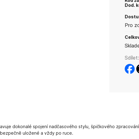
Kód zb
Dod. k
Dostup
Pro z
Celkov
Sklad
Sdílet:
faceb
t
vuje dokonalé spojení nadčasového stylu, špičkového zpracování a 
i bezpečně uložené a vždy po ruce.