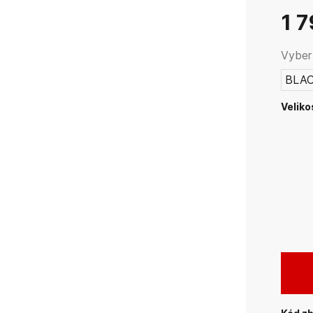
teplot
1 
Vybert
BLA
Veliko