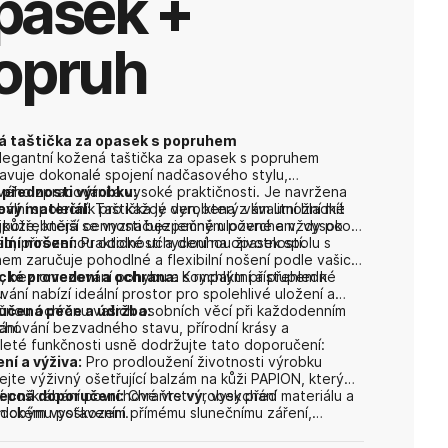
pasek +
opruh
á taštička za opasek s popruhem
legantní kožená taštička za opasek s popruhem
avuje dokonalé spojení nadčasového stylu,
vého zpracování a vysoké praktičnosti. Je navržena
 přednosti výrobku:
deální společník pro každý den, který vám umožní mít
vý materiál:
Taštička je vyrobena z kvalitní hladké
jpotřebnější cennosti bezpečně uložené a vždy po
 kůže, která se vyznačuje jemným povrchem, vysokou
tí, přirozenou odolností a dlouhou životností.
ilní nošení:
Praktické uchycení na opasek spolu s
em zaručuje pohodlné a flexibilní nošení podle vašich
, bez omezování pohybu a s rychlým přístupem k
cké provedení a ochrana:
Kompaktní a přehledné
.
ání nabízí ideální prostor pro spolehlivé uložení a
nou ochranu vašich osobních věcí při každodenním
učená péče a údržba:
ání.
chování bezvadného stavu, přírodní krásy a
leté funkčnosti usně dodržujte tato doporučení:
ní a výživa:
Pro prodloužení životnosti výrobku
ejte výživný ošetřující balzám na kůži PAPION, který
í poškrábání povrchové vrstvy, vysychání materiálu a
ecná doporučení:
Chraňte výrobek před
ickému poškození.
dobým vystavením přímému slunečnímu záření,
ním teplotám a nadměrné vlhkosti. V případě
ní nechte taštičku uschnout přirozeně při pokojové