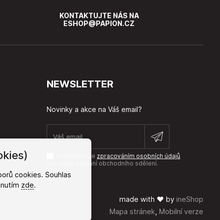
KONTAKTUJTE NÁS NA
ESHOP@PAPION.CZ
NEWSLETTER
Novinky a akce na Váš email?
kies)
Souhlasím se
zpracováním osobních údajů
pro účely zasílání obchodního sdělení.
orů cookies. Souhlas
iknutím
zde
.
made with
❤
by
ineShop
Mapa stránek
,
Mobilní verze