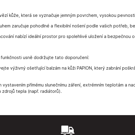
ovězí kůže, která se vyznačuje jemným povrchem, vysokou pevností,
uhem zaručuje pohodlné a flexibilní nošení podle vašich potřeb, 
ování nabízí ideální prostor pro spolehlivé uložení a bezpečnou o
 funkčnosti usně dodržujte tato doporučení:
ejte výživný ošetřující balzám na kůži PAPION, který zabrání pošk
ystavením přímému slunečnímu záření, extrémním teplotám a nadm
zdrojů tepla (např. radiátorů).