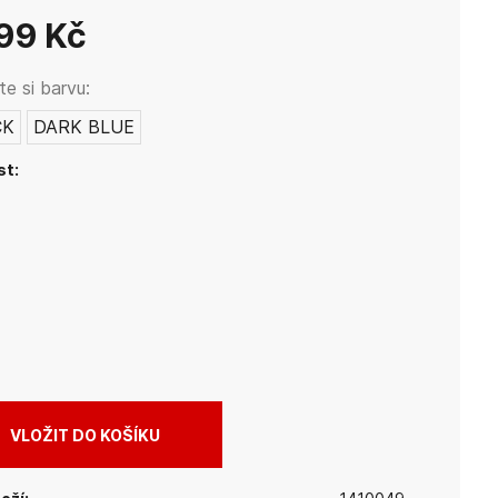
ě, mimo dosah přímých zdrojů tepla (např. radiátorů).
799 Kč
e si barvu:
CK
DARK BLUE
st: