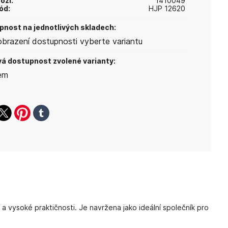
oží:
1410049
ód:
HJP 12620
nost na jednotlivých skladech:
obrazení dostupnosti vyberte variantu
á dostupnost zvolené varianty:
em
ook
witter
pinterest
tumblr
vysoké praktičnosti. Je navržena jako ideální společník pro