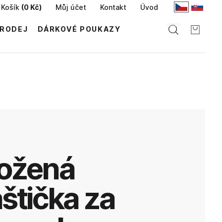
Košík
(
0 Kč
)
Můj účet
Kontakt
Úvod
RODEJ
DÁRKOVÉ POUKAZY
aštička za