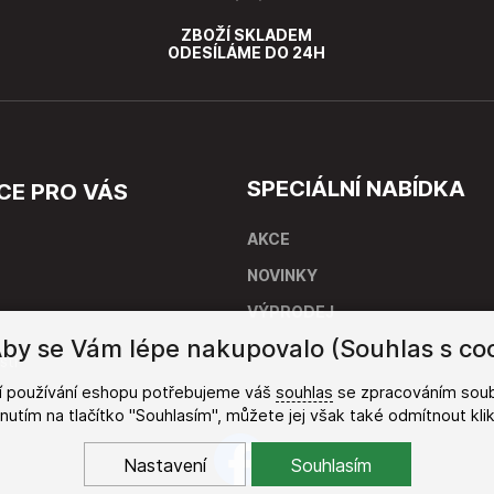
ZBOŽÍ SKLADEM
ODESÍLÁME DO 24H
SPECIÁLNÍ NABÍDKA
CE PRO VÁS
AKCE
NOVINKY
VÝPRODEJ
by se Vám lépe nakupovalo (Souhlas s coo
stí
ší používání eshopu potřebujeme váš
souhlas
se zpracováním soub
iknutím na tlačítko "Souhlasím", můžete jej však také odmítnout kl
Nastavení
Souhlasím