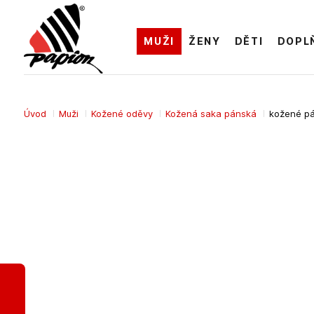
MUŽI
ŽENY
DĚTI
DOPL
Úvod
Muži
Kožené oděvy
Kožená saka pánská
kožené p