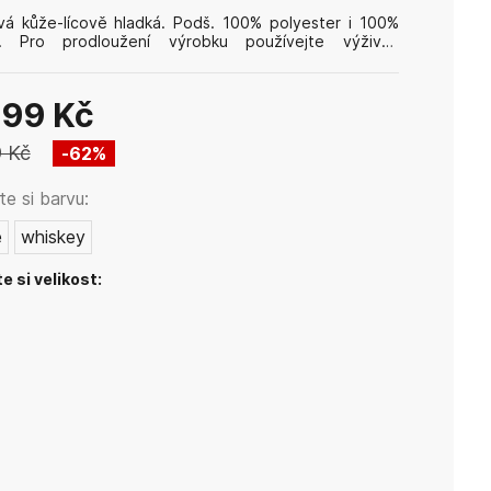
á kůže-lícově hladká. Podš. 100% polyester i 100%
a. Pro prodloužení výrobku používejte výživný
jící balzám na kůži PAPION, který zabrání poškrábání
hové vrstvy, vysychání materiálu a mechanickému
ení.
999 Kč
 Kč
62
%
e si barvu:
e
whiskey
e si velikost: