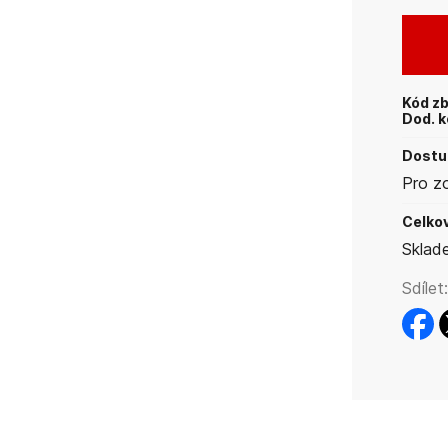
Kód zb
Dod. k
Dostup
Pro z
Celkov
Sklad
Sdílet:
faceb
t