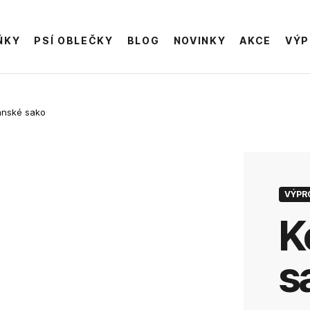
ŇKY
PSÍ OBLEČKY
BLOG
NOVINKY
AKCE
VÝP
ánské sako
VÝPR
kožené pánské
s