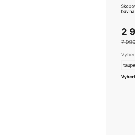
Skopov
bavln
ošetřu
povrc
poškoz
2 
7 999
Vybert
taup
Vybert