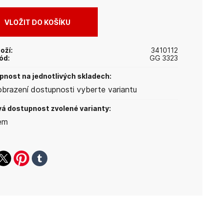
oží:
3410112
ód:
GG 3323
nost na jednotlivých skladech:
obrazení dostupnosti vyberte variantu
á dostupnost zvolené varianty:
em
ook
witter
pinterest
tumblr