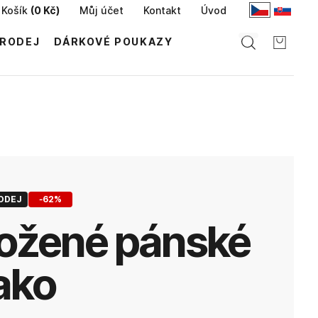
Košík
(
0 Kč
)
Můj účet
Kontakt
Úvod
RODEJ
DÁRKOVÉ POUKAZY
ODEJ
-
62
%
ako