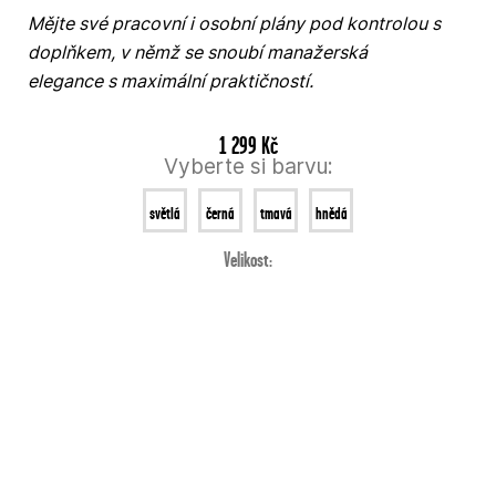
Mějte své pracovní i osobní plány pod kontrolou s
doplňkem, v němž se snoubí manažerská
elegance s maximální praktičností.
1 299 Kč
Vyberte si barvu:
světlá
černá
tmavá
hnědá
hnědá
Velikost:
hnědá