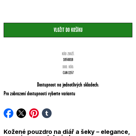
KÓD ZBOŽÍ:
1050018
DOD. KÓD:
CAN-1157
Dostupnost na jednotlivých skladech:
Pro zobrazení dostupnosti vyberte variantu
facebook
twitter
pinterest
tumblr
Kožené pouzdro na diář a šeky – elegance,