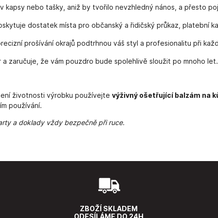
 kapsy nebo tašky, aniž by tvořilo nevzhledný nános, a přesto po
skytuje dostatek místa pro občanský a řidičský průkaz, platební kar
ecizní prošívání okrajů podtrhnou váš styl a profesionalitu při kaž
ar a zaručuje, že vám pouzdro bude spolehlivě sloužit po mnoho let.
žení životnosti výrobku používejte
výživný ošetřující balzám na 
m používání.
 karty a doklady vždy bezpečně při ruce.
ZBOŽÍ SKLADEM
ODESÍLÁME DO 24H