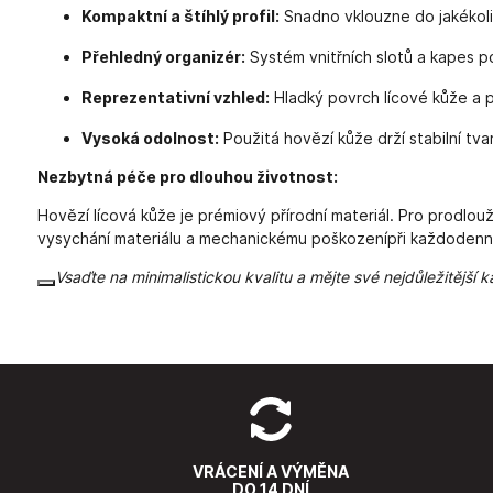
Kompaktní a štíhlý profil:
Snadno vklouzne do jakékoliv
Přehledný organizér:
Systém vnitřních slotů a kapes po
Reprezentativní vzhled:
Hladký povrch lícové kůže a pr
Vysoká odolnost:
Použitá hovězí kůže drží stabilní tv
Nezbytná péče pro dlouhou životnost:
Hovězí lícová kůže je prémiový přírodní materiál. Pro prodlou
vysychání materiálu a mechanickému poškozenípři každodenní
Vsaďte na minimalistickou kvalitu a mějte své nejdůležitější
VRÁCENÍ A VÝMĚNA
DO 14 DNÍ