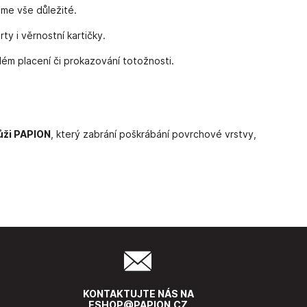
jme vše důležité.
ty i věrnostní kartičky.
dém placení či prokazování totožnosti.
kůži PAPION
, který zabrání poškrábání povrchové vrstvy,
KONTAKTUJTE NÁS NA
ESHOP@PAPION.CZ