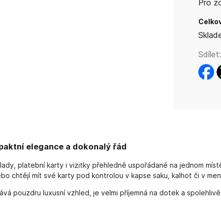
Pro z
Celkov
Sklad
Sdílet:
faceb
t
paktní elegance a dokonalý řád
klady, platební karty i vizitky přehledně uspořádané na jednom mís
o chtějí mít své karty pod kontrolou v kapse saku, kalhot či v men
dává pouzdru luxusní vzhled, je velmi příjemná na dotek a spolehli