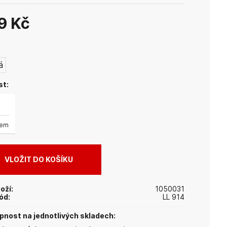
totožnosti.
Vysoká odolnost:
Použitá hovězí kůže drží stabilní
9 Kč
tvar a zaručuje, že vám pouzdro bude spolehlivě
sloužit po mnoho let.
:
á
st:
dem
oží:
1050031
ód:
LL 914
nost na jednotlivých skladech: