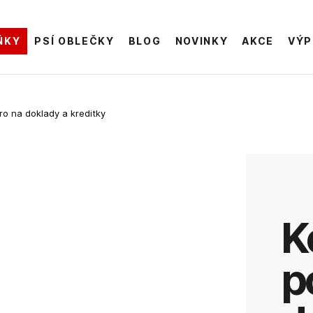
ŇKY
PSÍ OBLEČKY
BLOG
NOVINKY
AKCE
VÝP
o na doklady a kreditky
kožené
p