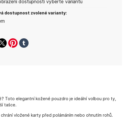
obrazení dostupnosti vyberte variantu
á dostupnost zvolené varianty:
em
ook
witter
pinterest
tumblr
tě? Toto elegantní kožené pouzdro je ideální volbou pro ty,
ší tašce.
vě chrání vložené karty před polámáním nebo ohnutím rohů.