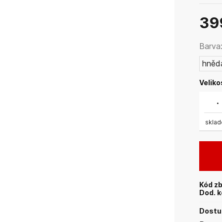
39
Barva
hněd
Veliko
.
skla
Kód zb
Dod. k
Dostup