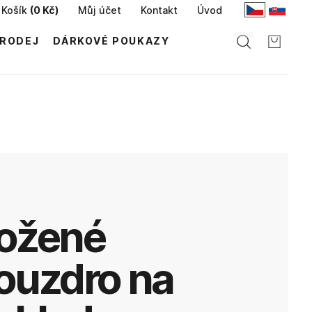
Košík
(
0 Kč
)
Můj účet
Kontakt
Úvod
RODEJ
DÁRKOVÉ POUKAZY
ouzdro na