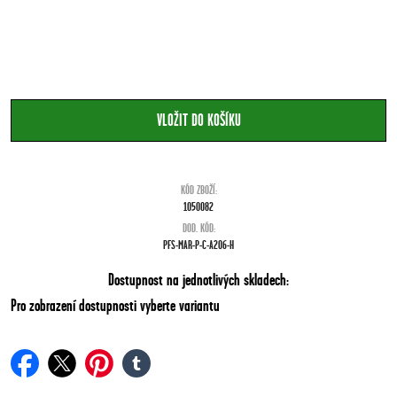
KÓD ZBOŽÍ:
1050082
DOD. KÓD:
PFS-MAR-P-C-A206-H
Dostupnost na jednotlivých skladech:
Pro zobrazení dostupnosti vyberte variantu
facebook
twitter
pinterest
tumblr