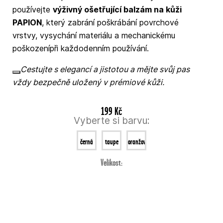
používejte
výživný ošetřující balzám na kůži
PAPION
, který zabrání poškrábání povrchové
vrstvy, vysychání materiálu a mechanickému
poškozenípři každodenním používání.
Cestujte s elegancí a jistotou a mějte svůj pas
vždy bezpečně uložený v prémiové kůži.
199 Kč
Vyberte si barvu:
černá
taupe
oranžová
Velikost: