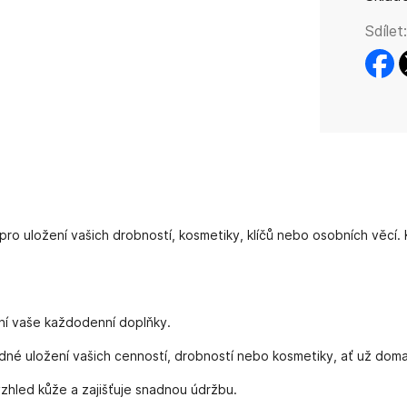
Sdílet:
faceb
t
 pro uložení vašich drobností, kosmetiky, klíčů nebo osobních věcí
ní vaše každodenní doplňky.
edné uložení vašich cenností, drobností nebo kosmetiky, ať už dom
vzhled kůže a zajišťuje snadnou údržbu.