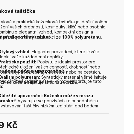
ková taštička
tylová a praktická koženková taštička je ideální volbou
ožení vašich drobností, kosmetiky, klíčů nebo osobních
Kombinuje elegantní vzhled, kompaktní design a
í přednosti výrobku:
nost díky kvalitní konstrukci ze
100% polyuretanu
.
Stylový vzhled:
Elegantní provedení, které skvěle
doplní vaše každodenní doplňky.
Praktické použití:
Poskytuje ideální prostor pro
přehledné uložení vašich cenností, drobností nebo
učená péče a upozornění:
kosmetiky, ať už doma, v kabelce nebo na cestách.
Kvalitní polyuretan:
Syntetický materiál věrně imituje
chování bezvadného stavu výrobku dodržujte tato
vzhled kůže a zajišťuje snadnou údržbu.
a:
Důležité upozornění:
Koženka může v mrazu
praskat!
Vyvarujte se používání a dlouhodobému
vystavování taštičky nízkým teplotám pod bodem
mrazu.
Údržba:
Pro prodloužení životnosti výrobku pravidelně
používejte výživný ošetřující balzám na kůži
PAPION
,
9 Kč
který účinně zabrání poškrábání povrchové vrstvy,
vysychání materiálu a mechanickému poškození.