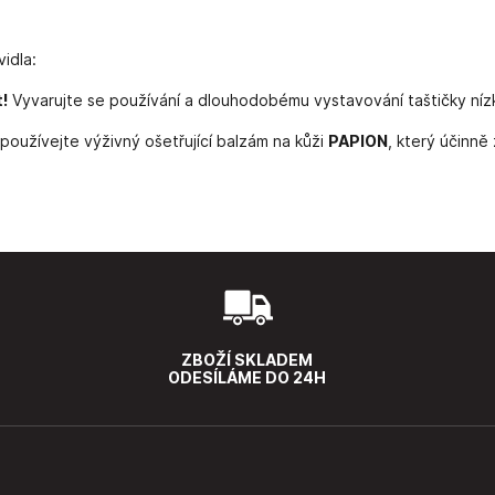
idla:
!
Vyvarujte se používání a dlouhodobému vystavování taštičky n
používejte výživný ošetřující balzám na kůži
PAPION
, který účinně
ZBOŽÍ SKLADEM
ODESÍLÁME DO 24H