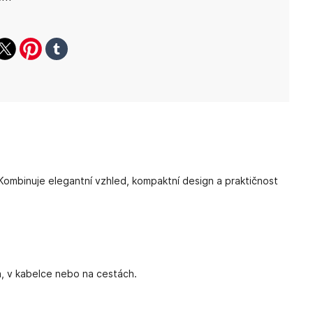
ook
witter
pinterest
tumblr
. Kombinuje elegantní vzhled, kompaktní design a praktičnost
a, v kabelce nebo na cestách.