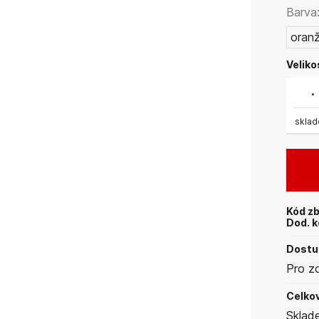
Barva
oran
Veliko
.
skla
Kód zb
Dod. k
Dostup
Pro z
Celkov
Sklad