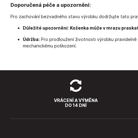
Doporučená péče a upozornění:
Pro zachování bezvadného stavu výrobku dodržujte tato prav
Důležité upozornění:
Koženka může v mrazu praskat
Údržba:
Pro prodloužení životnosti výrobku pravidelně 
mechanickému poškození.
VRÁCENÍ A VÝMĚNA
DO 14 DNÍ