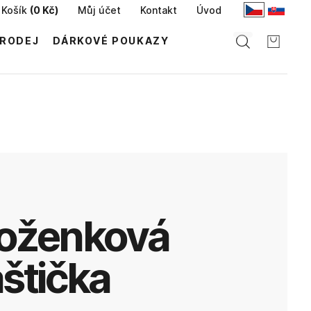
Košík
(
0 Kč
)
Můj účet
Kontakt
Úvod
RODEJ
DÁRKOVÉ POUKAZY
aštička