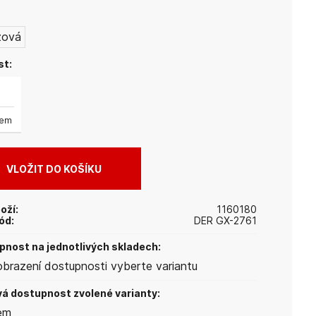
:
žová
st:
dem
oží:
1160180
ód:
DER GX-2761
nost na jednotlivých skladech:
obrazení dostupnosti vyberte variantu
á dostupnost zvolené varianty:
em