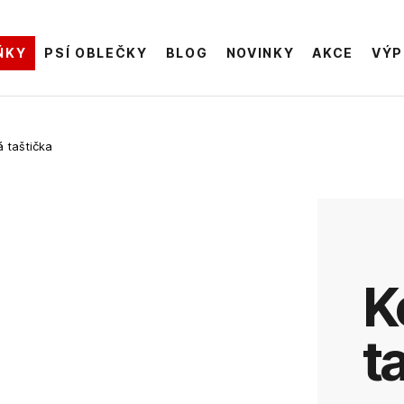
ŇKY
PSÍ OBLEČKY
BLOG
NOVINKY
AKCE
VÝP
 taštička
Koženková
t