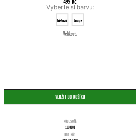
499 Kč
Vyberte si barvu:
béžová
taupe
Velikost:
KÓD ZBOŽÍ:
1160181
DOD. KÓD: