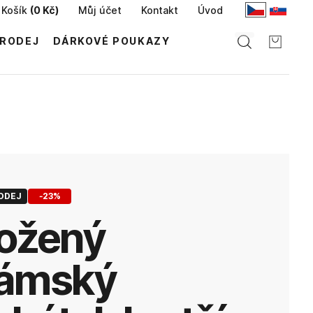
Košík
(
0 Kč
)
Můj účet
Kontakt
Úvod
RODEJ
DÁRKOVÉ POUKAZY
ODEJ
-
23
%
ámský