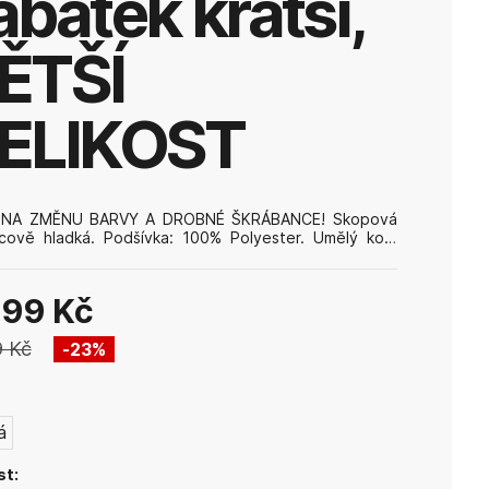
abátek kratší,
ĚTŠÍ
ELIKOST
 NA ZMĚNU BARVY A DROBNÉ ŠKRÁBANCE! Skopová
ícově hladká. Podšívka: 100% Polyester. Umělý kož.
Pro prodloužení životnosti výrobku používejte výživný
jící balzám na kůži PAPION, který zabrání poškrábání
hové vrstvy,^ vysychání materiálu a mechanickému
499 Kč
ení.
9 Kč
23
%
:
á
st: