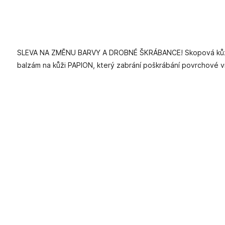
SLEVA NA ZMĚNU BARVY A DROBNÉ ŠKRÁBANCE! Skopová kůže-líco
balzám na kůži PAPION, který zabrání poškrábání povrchové v