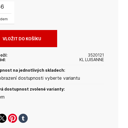
46
adem
oží:
3520121
ód:
KL LUISANNE
nost na jednotlivých skladech:
obrazení dostupnosti vyberte variantu
á dostupnost zvolené varianty:
em
ook
witter
pinterest
tumblr