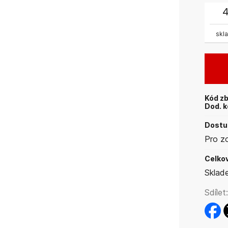
skl
Kód zb
Dod. k
Dostup
Pro z
Celkov
Sklad
Sdílet:
faceb
t