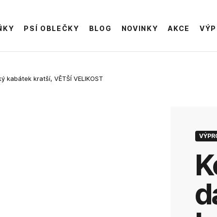
ŇKY
PSÍ OBLEČKY
BLOG
NOVINKY
AKCE
VÝP
ý kabátek kratší, VĚTŠÍ VELIKOST
VÝPR
Kožený
d