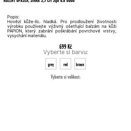
Popis:
Hovězí kůže-líc. hladká. Pro prodloužení životnosti
výrobku používejte výživný ošetřující balzám na kůži
PAPION, který zabrání poškrábání povrchové vrstvy,
vysychání materiálu.
699 Kč
Vyberte si barvu:
grey
red
brown
Vyberte si velikost: