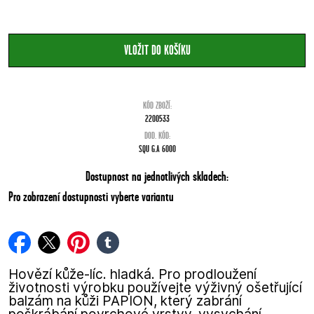
KÓD ZBOŽÍ:
2200533
DOD. KÓD:
SQU G.A 6000
Dostupnost na jednotlivých skladech:
Pro zobrazení dostupnosti vyberte variantu
facebook
twitter
pinterest
tumblr
Hovězí kůže-líc. hladká. Pro prodloužení
životnosti výrobku používejte výživný ošetřující
balzám na kůži PAPION, který zabrání
poškrábání povrchové vrstvy, vysychání