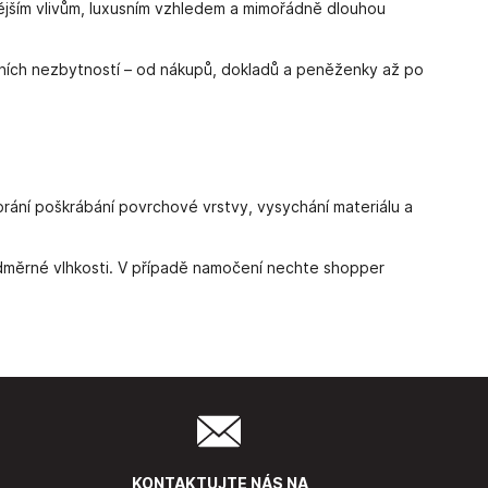
ějším vlivům, luxusním vzhledem a mimořádně dlouhou
nních nezbytností – od nákupů, dokladů a peněženky až po
brání poškrábání povrchové vrstvy, vysychání materiálu a
měrné vlhkosti. V případě namočení nechte shopper
KONTAKTUJTE NÁS NA