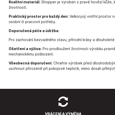
Kvalitní materiál:
Shopper je vyroben z pravé hovězí kůže, k
životností.
Praktický prostor pro každý den:
Velkorysý vnitřní prostor 
osobní či pracovní potřeby.
Doporučená péče a údržba:
Pro zachování bezvadného stavu, přírodní krásy a dlouholeté
Ošetření a výživa:
Pro prodloužení životnosti výrobku pravid
mechanickému poškození.
Všeobecná doporučení:
Chraňte výrobek před dlouhodobým 
uschnout přirozeně při pokojové teplotě, mimo dosah přímých 
VRÁCENÍ A VÝMĚNA