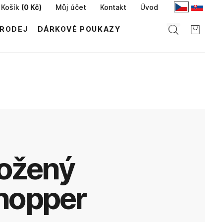
Košík
(
0 Kč
)
Můj účet
Kontakt
Úvod
RODEJ
DÁRKOVÉ POUKAZY
hopper