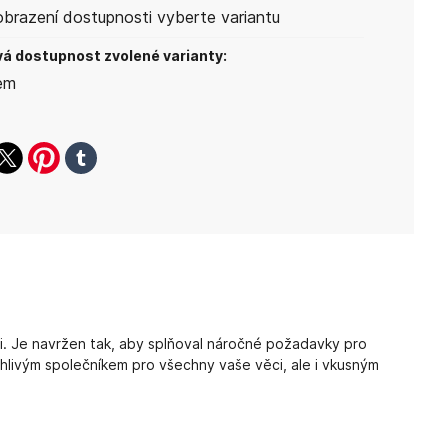
obrazení dostupnosti vyberte variantu
á dostupnost zvolené varianty:
em
ook
witter
pinterest
tumblr
. Je navržen tak, aby splňoval náročné požadavky pro
ehlivým společníkem pro všechny vaše věci, ale i vkusným