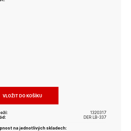
oží:
1320317
ód:
DER LB-337
nost na jednotlivých skladech: