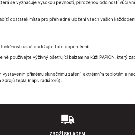
terá se vyznačuje vysokou pevností, přirozenou odolností vůči vn
nabízí dostatek místa pro přehledné uložení všech vašich každode
 funkčnosti usně dodržujte tato doporučení:
elně používejte výživný ošetřující balzám na kůži PAPION, který za
vystavením přímému slunečnímu záření, extrémním teplotám a nad
zdrojů tepla (např. radiátorů).
ZBOŽÍ SKLADEM