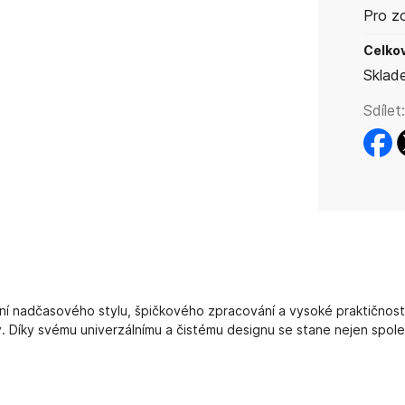
Pro z
Celkov
Sklad
Sdílet:
faceb
t
í nadčasového stylu, špičkového zpracování a vysoké praktičnosti
y. Díky svému univerzálnímu a čistému designu se stane nejen spol