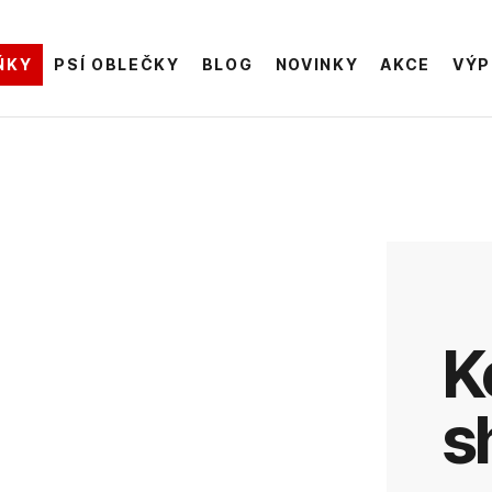
ŇKY
PSÍ OBLEČKY
BLOG
NOVINKY
AKCE
VÝP
Kožený
s